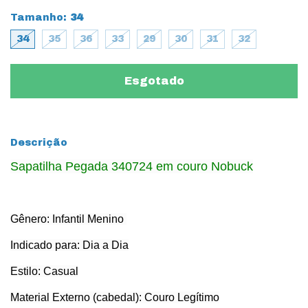
Tamanho:
34
34
35
36
33
29
30
31
32
Descrição
Sapatilha Pegada 340724 em couro Nobuck
Gênero: Infantil Menino
Indicado para: Dia a Dia
Estilo: Casual
Material Externo (cabedal): Couro Legítimo