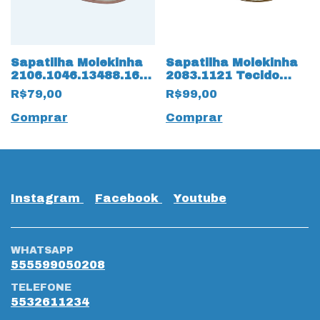
Sapatilha Molekinha
Sapatilha Molekinha
2106.1046.13488.16072
2083.1121 Tecido
Verniz Premium
Paris Glam Off White
R$79,00
R$99,00
15841 Branco
Comprar
Comprar
Instagram
Facebook
Youtube
WHATSAPP
555599050208
TELEFONE
5532611234