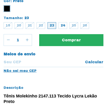
Cor:
Preto
Tamanho:
23
19
20
21
22
23
24
25
26
Entregas para o CEP:
Meios de envio
Calcular
Não sei meu CEP
Descrição
Tênis Molekinho 2147.113 Tecido Lycra Lekão
Preto