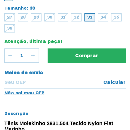
Tamanho:
33
27
28
29
30
31
32
33
34
35
36
Atenção, última peça!
Entregas para o CEP:
Meios de envio
Calcular
Não sei meu CEP
Descrição
Tênis Molekinho 2831.504 Tecido Nylon Flat
Marinho