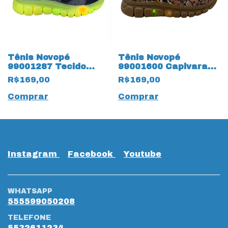
Tênis Novopé
Tênis Novopé
99001287 Tecido
99001600 Capivara
Mescla 18130
Frutas 18810 Bege
R$169,00
R$169,00
Dinossauro
Comprar
Comprar
Instagram
Facebook
Youtube
WHATSAPP
555599050208
TELEFONE
5532611234