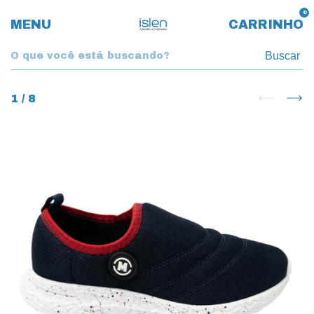
0
MENU
CARRINHO
Buscar
1
/
8