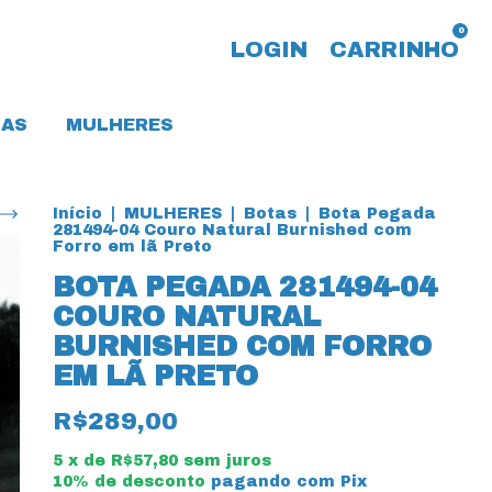
0
LOGIN
CARRINHO
AS
MULHERES
Início
|
MULHERES
|
Botas
|
Bota Pegada
281494-04 Couro Natural Burnished com
Forro em lã Preto
BOTA PEGADA 281494-04
COURO NATURAL
BURNISHED COM FORRO
EM LÃ PRETO
R$289,00
5
x de
R$57,80
sem juros
10% de desconto
pagando com Pix