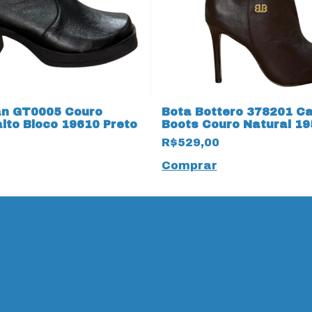
an GT0005 Couro
Bota Bottero 378201 Ca
alto Bloco 19610 Preto
Boots Couro Natural 19
Marrom
R$529,00
Comprar