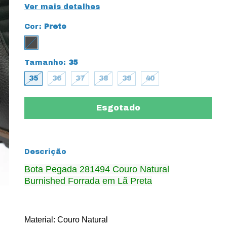
Ver mais detalhes
Cor:
Preto
Tamanho:
35
35
36
37
38
39
40
Descrição
Bota Pegada 281494 Couro Natural
Burnished Forrada em Lã Preta
Material: Couro Natural