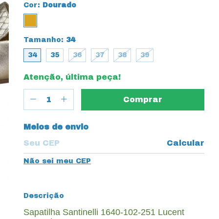
Cor:
Dourado
Tamanho:
34
34
35
36
37
38
39
Atenção, última peça!
Entregas para o CEP:
Meios de envio
Calcular
Não sei meu CEP
Descrição
Sapatilha Santinelli 1640-102-251 Lucent