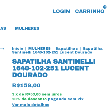
0
LOGIN
CARRINHO
AS
MULHERES
Início
|
MULHERES
|
Sapatilhas
|
Sapatilha
Santinelli 1640-102-251 Lucent Dourado
SAPATILHA SANTINELLI
1640-102-251 LUCENT
DOURADO
R$159,00
3
x de
R$53,00
sem juros
10% de desconto
pagando com Pix
Ver mais detalhes