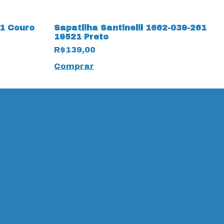
1 Couro
Sapatilha Santinelli 1662-039-261
S
19521 Preto
M
R$139,00
R
Comprar
C