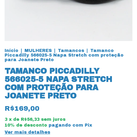
Início
|
MULHERES
|
Tamancos
|
Tamanco
Piccadilly 566025-5 Napa Stretch com proteção
para Joanete Preto
TAMANCO PICCADILLY
566025-5 NAPA STRETCH
COM PROTEÇÃO PARA
JOANETE PRETO
R$169,00
3
x de
R$56,33
sem juros
10% de desconto
pagando com Pix
Ver mais detalhes