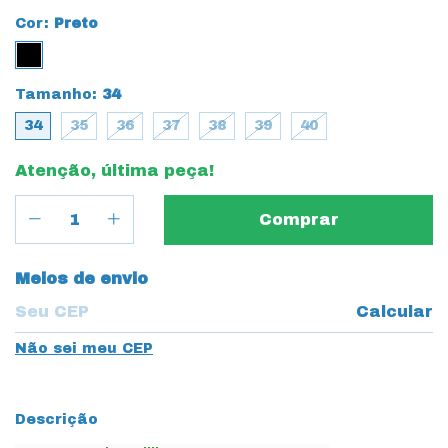
Cor:
Preto
Tamanho:
34
34
35
36
37
38
39
40
Atenção, última peça!
Entregas para o CEP:
Meios de envio
Calcular
Não sei meu CEP
Descrição