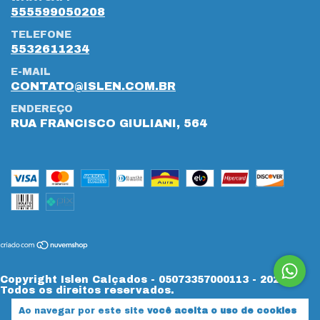
555599050208
TELEFONE
5532611234
E-MAIL
CONTATO@ISLEN.COM.BR
ENDEREÇO
RUA FRANCISCO GIULIANI, 564
Copyright Islen Calçados - 05073357000113 - 2026.
Todos os direitos reservados.
Ao navegar por este site
você aceita o uso de cookies