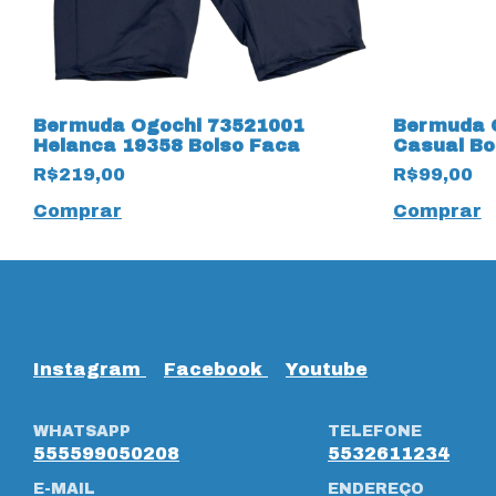
Bermuda Ogochi 73521001
Bermuda 
Helanca 19358 Bolso Faca
Casual Bo
White
R$219,00
R$99,00
Comprar
Comprar
Instagram
Facebook
Youtube
WHATSAPP
TELEFONE
555599050208
5532611234
E-MAIL
ENDEREÇO