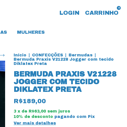
0
LOGIN
CARRINHO
AS
MULHERES
Início
|
CONFECÇÕES
|
Bermudas
|
Bermuda Praxis V21228 Jogger com tecido
Diklatex Preta
BERMUDA PRAXIS V21228
JOGGER COM TECIDO
DIKLATEX PRETA
R$189,00
3
x de
R$63,00
sem juros
10% de desconto
pagando com Pix
Ver mais detalhes