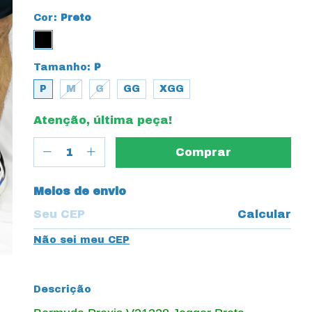
Cor:
Preto
Tamanho:
P
P
M
G
GG
XGG
Atenção, última peça!
Entregas para o CEP:
Meios de envio
Calcular
Não sei meu CEP
Descrição