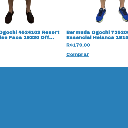
Ogochi 4524102 Resort
Bermuda Ogochi 73520
lso Faca 19320 Off
Essencial Helanca 1915
R$179,00
Comprar