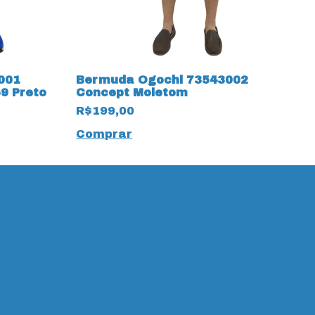
001
Bermuda Ogochi 73543002
B
9 Preto
Concept Moletom
C
C
R$199,00
R
Comprar
C