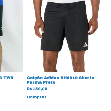
3 TWR
C
Calção Adidas BH6919 Shorts
S
Parma Preto
R
R$159,00
C
Comprar