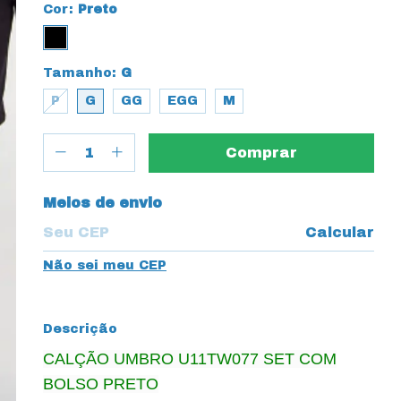
Cor:
Preto
Tamanho:
G
P
G
GG
EGG
M
Entregas para o CEP:
Meios de envio
Calcular
Não sei meu CEP
Descrição
CALÇÃO UMBRO U11TW077 SET COM
BOLSO PRETO