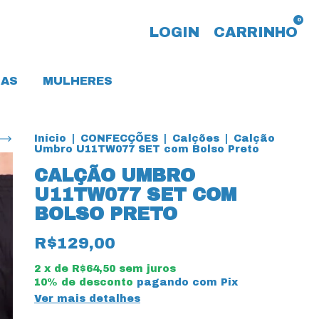
0
LOGIN
CARRINHO
AS
MULHERES
Início
|
CONFECÇÕES
|
Calções
|
Calção
Umbro U11TW077 SET com Bolso Preto
CALÇÃO UMBRO
U11TW077 SET COM
BOLSO PRETO
R$129,00
2
x de
R$64,50
sem juros
10% de desconto
pagando com Pix
Ver mais detalhes