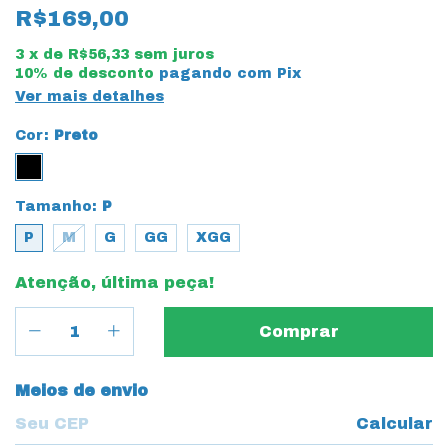
R$169,00
3
x de
R$56,33
sem juros
10% de desconto
pagando com Pix
Ver mais detalhes
Cor:
Preto
Tamanho:
P
P
M
G
GG
XGG
Atenção, última peça!
Entregas para o CEP:
Meios de envio
Calcular