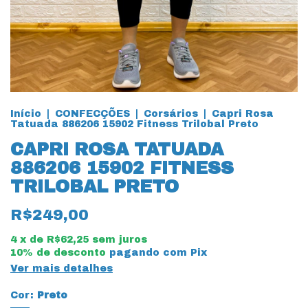
Início
|
CONFECÇÕES
|
Corsários
|
Capri Rosa
Tatuada 886206 15902 Fitness Trilobal Preto
CAPRI ROSA TATUADA
886206 15902 FITNESS
TRILOBAL PRETO
R$249,00
4
x de
R$62,25
sem juros
10% de desconto
pagando com Pix
Ver mais detalhes
Cor:
Preto