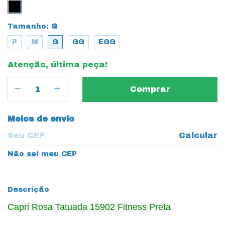
Tamanho:
G
P
M
G
GG
EGG
Atenção, última peça!
Entregas para o CEP:
Meios de envio
Calcular
Não sei meu CEP
Descrição
Capri Rosa Tatuada 15902 Fitness Preta