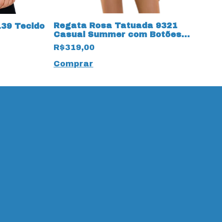
R
A
Regata Rosa Tatuada 9321
139 Tecido
f
Casual Summer com Botões
R
Verde
R$319,00
C
Comprar