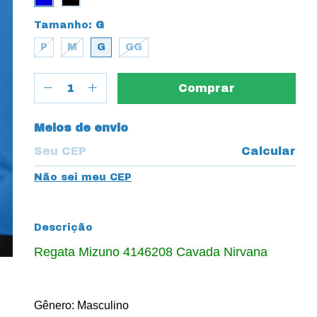
Tamanho:
G
P
M
G
GG
Entregas para o CEP:
Meios de envio
Calcular
Não sei meu CEP
Descrição
Regata Mizuno 4146208 Cavada Nirvana
Gênero: Masculino