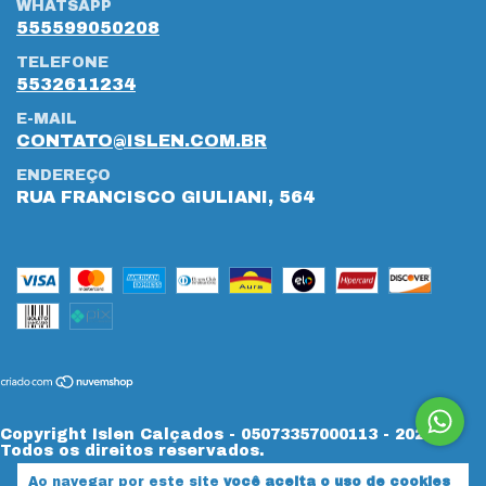
WHATSAPP
555599050208
TELEFONE
5532611234
E-MAIL
CONTATO@ISLEN.COM.BR
ENDEREÇO
RUA FRANCISCO GIULIANI, 564
Copyright Islen Calçados - 05073357000113 - 2026.
Todos os direitos reservados.
Ao navegar por este site
você aceita o uso de cookies