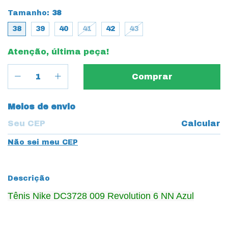
Tamanho:
38
38
39
40
41
42
43
Atenção, última peça!
Entregas para o CEP:
Meios de envio
Calcular
Não sei meu CEP
Descrição
Tênis Nike DC3728 009 Revolution 6 NN Azul