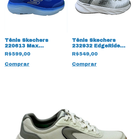
Tênis Skechers
Tênis Skechers
220613 Max
232932 EdgeRide
Cushioning Endevour
Raygo Slip-Ins 18817
R$599,00
R$549,00
18924 Azul
Cinza
Comprar
Comprar