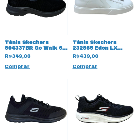
Tênis Skechers
Tênis Skechers
894337BR Go Walk 6
232865 Eden LX
com Hyper Pillars
Remembrance 18780
R$349,00
R$439,00
18818 Black
Branco
Comprar
Comprar