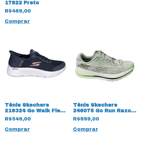
17822 Preto
R$469,00
Comprar
Tênis Skechers
Tênis Skechers
216324 Go Walk Flex
246075 Go Run Razor
Hands Up Slip On
4 Arch Fit 16378
R$549,00
R$899,00
17721 Cinza
Branco Pérola
Comprar
Comprar