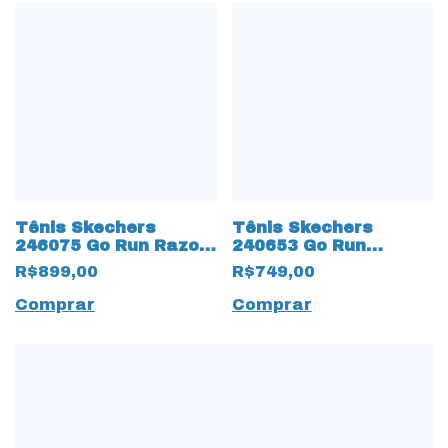
Tênis Skechers
Tênis Skechers
246075 Go Run Razor
240653 Go Run
4 Arch Fit sola 16377
Persistence 16376
R$899,00
R$749,00
Goodyear
Carbon Infused
Comprar
Comprar