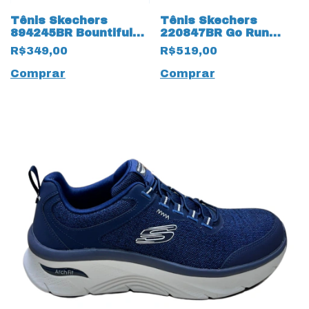
Tênis Skechers
Tênis Skechers
894245BR Bountiful
220847BR Go Run
17857 All Black
Elevate 2.0 19229
R$349,00
R$519,00
Preto
Comprar
Comprar