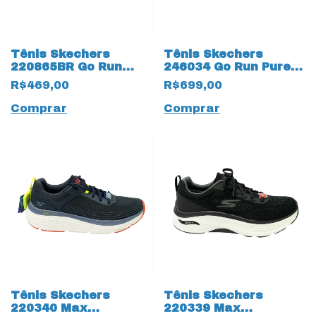
Tênis Skechers
Tênis Skechers
220865BR Go Run
246034 Go Run Pure 3
Consistent 18429 All
com Arch Fit 15513
R$469,00
R$699,00
Black
Marinho
Comprar
Comprar
Tênis Skechers
Tênis Skechers
220340 Max
220339 Max