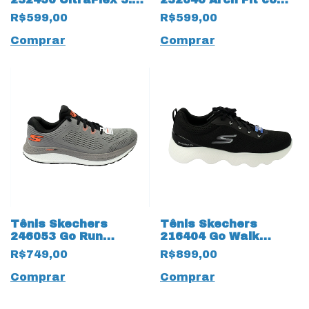
Smooth Step Slip-Ins
palmilha Air Cooled
R$599,00
R$599,00
15249 Preto
14374 Cinza
Comprar
Comprar
Tênis Skechers
Tênis Skechers
246053 Go Run
216404 Go Walk
Persistence Carbon
Massage Fit 15173
R$749,00
R$899,00
Infused 14368 Cinza
Preto
Comprar
Comprar