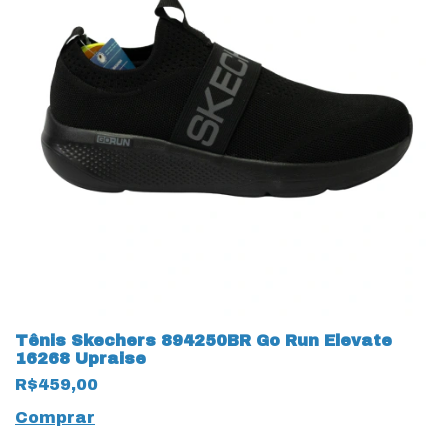
Tênis Skechers 894250BR Go Run Elevate
16268 Upraise
R$459,00
Comprar