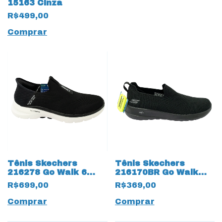
15163 Cinza
R$499,00
Comprar
Tênis Skechers
Tênis Skechers
216278 Go Walk 6
216170BR Go Walk
Easy On com
Modulating 13742 All
R$699,00
R$369,00
tecnologia Slip-ins
Black
15143 Preto
Comprar
Comprar