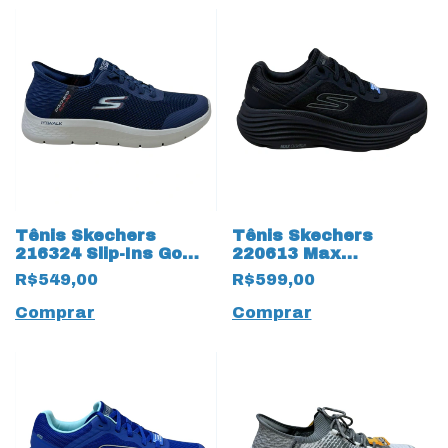
Tênis Skechers
Tênis Skechers
216324 Slip-Ins Go
220613 Max
Walk Flex 18949
Cushioning
R$549,00
R$599,00
Marinho
Endeavour 18928
Preto
Comprar
Comprar