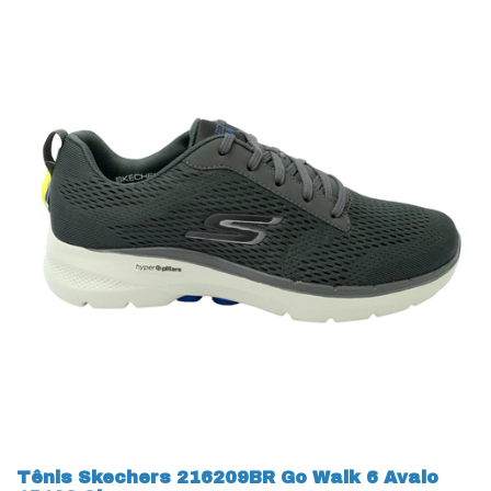
Tênis Skechers 216209BR Go Walk 6 Avalo