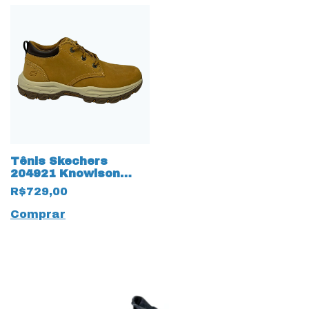
Tênis Skechers
204921 Knowlson
Ramhurst Trekking
R$729,00
17303 Caramelo
Comprar