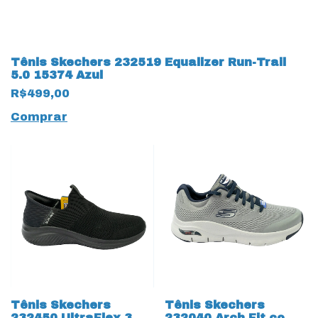
Tênis Skechers 232519 Equalizer Run-Trail
5.0 15374 Azul
R$499,00
Comprar
Tênis Skechers
Tênis Skechers
232450 UltraFlex 3.0
232040 Arch Fit com