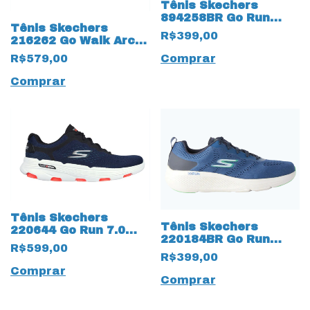
Tênis Skechers
894258BR Go Run
Tênis Skechers
Fast 17381 Cinza
R$399,00
216262 Go Walk Arch
Fit Guideline 17369
R$579,00
Comprar
Preto
Comprar
Tênis Skechers
Tênis Skechers
220644 Go Run 7.0
220184BR Go Run
Hyper Pillars 17380
R$599,00
Elevate 17366 Azul
Marinho
R$399,00
Comprar
Comprar