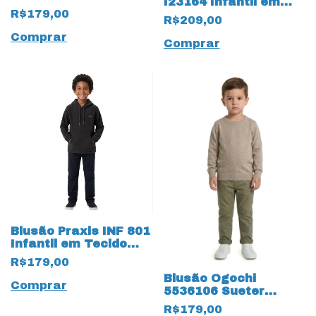
I23164 Infantil em
Soft Thermo Verde
R$179,00
tecido Pettenati
R$209,00
15236 Flocado
Comprar
Comprar
Blusão Praxis INF 801
Infantil em Tecido
Soft Pettenati
R$179,00
Blusão Ogochi
Comprar
5536106 Sueter
Infantil em Tricot
R$179,00