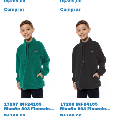
R$289,00
R$399,00
Listras 16072 Preto
Comprar
Comprar
17207 INF24165
17206 INF24165
Blusão 803 Flocado
Blusão 803 Flocado
17207 Verde
17206 Preto
R$199,00
R$199,00