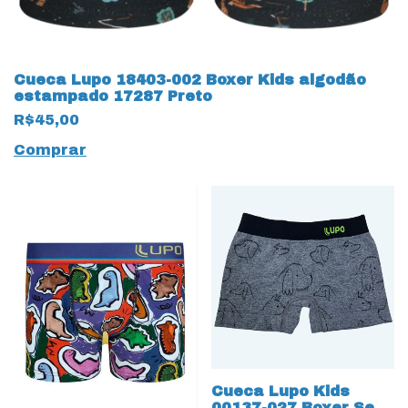
Cueca Lupo 18403-002 Boxer Kids algodão
estampado 17287 Preto
R$45,00
Comprar
Cueca Lupo Kids
00137-027 Boxer Sem