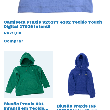
Camiseta Praxis V25177 4102 Tecido Touch
Digital 17639 Infantil
R$79,00
Comprar
Blusão Praxis 801
Blusão Praxis INF
Infantil em Tecido