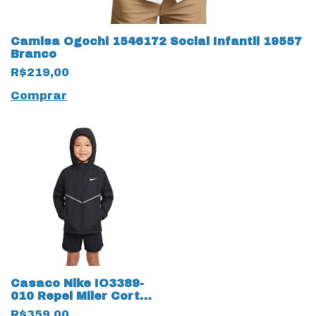
Camisa Ogochi 1546172 Social Infantil 19557
Branco
R$219,00
Comprar
Casaco Nike IO3389-
010 Repel Miler Corta
19870 Vento Infantil
R$359,00