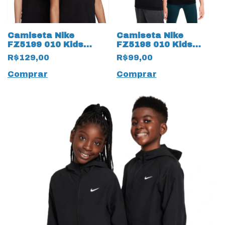
Camiseta Nike
Camiseta Nike
FZ5199 010 Kids
FZ5198 010 Kids
Infantil Training
Infantil 19979
R$129,00
R$99,00
19978 Dry
Training
Comprar
Comprar