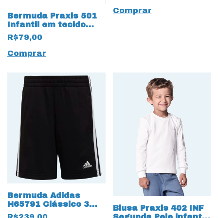
Comprar
Bermuda Praxis 501
Infantil em tecido
Trilobal 16262
R$79,00
Comprar
Bermuda Adidas
H65791 Clássico 3
Blusa Praxis 402 INF
Listras Moletom
Segunda Pele infantil
R$239,00