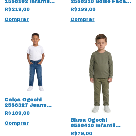
1556102 Infantil
2556310 Bolso Faca
Manga Longa 19882
19862 Tradicional
R$219,00
R$199,00
Slim Casual
Infantil
Comprar
Comprar
Calça Ogochi
2556327 Jeans
Skinny Infantil 19803
R$189,00
5 Bolsos
Blusa Ogochi
Comprar
6556410 Infantil
Manga Longa e 19678
R$79,00