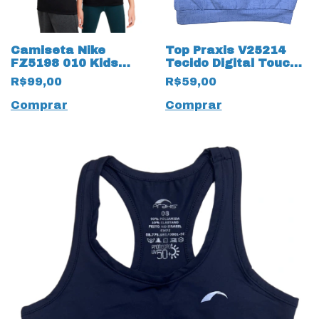
Camiseta Nike
Top Praxis V25214
FZ5198 010 Kids
Tecido Digital Touch
Infantil 19979
17622 Infantil
R$99,00
R$59,00
Training
Comprar
Comprar