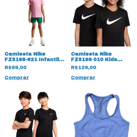
Camiseta Nike
Camiseta Nike
FZ5198-621 Infantil
FZ5199 010 Kids
Kids Training 19995
Infantil Training
R$99,00
R$129,00
Rosa
19978 Dry
Comprar
Comprar