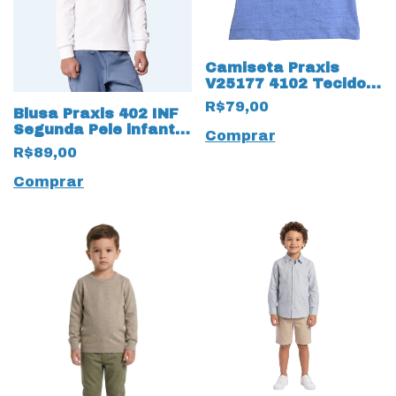
Camiseta Praxis
V25177 4102 Tecido
Touch Digital 17639
R$79,00
Blusa Praxis 402 INF
Infantil
Segunda Pele infantil
Comprar
várias cores
R$89,00
Comprar