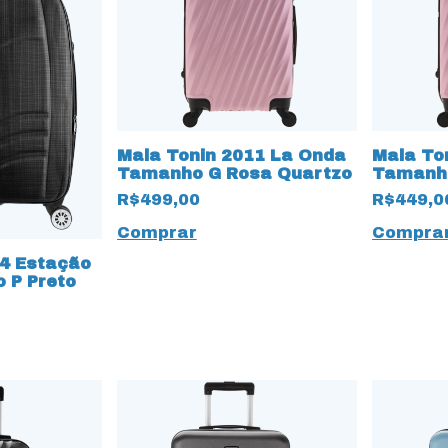
Mala Tonin 2011 La Onda
Mala To
Tamanho G Rosa Quartzo
Tamanho
R$499,00
R$449,0
74 Estação
 P Preto