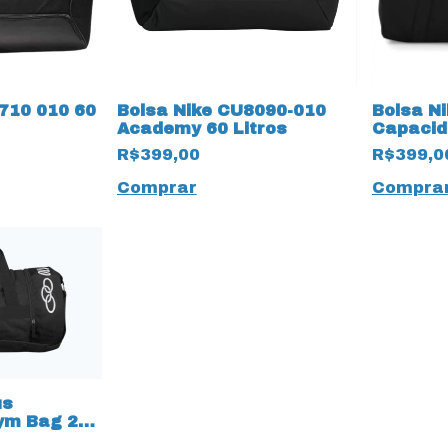
710 010 60
Bolsa Nike CU8090-010
Bolsa N
Academy 60 Litros
Capacid
R$399,00
R$399,0
Comprar
Compra
us
ym Bag 29