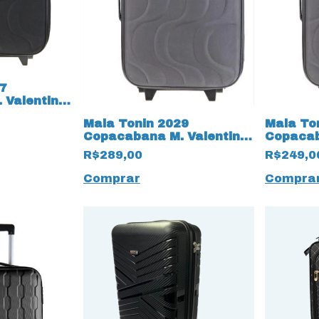
27
 Valentin
to 16322
Mala Tonin 2029
Mala To
Copacabana M. Valentin
Copacab
tamanho G Cinza 16319
tamanho
R$289,00
R$249,0