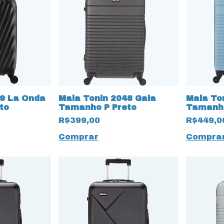
09 La Onda
Mala Tonin 2048 Gaia
Mala To
to
Tamanho P Preto
Tamanho
Turmali
R$399,00
R$449,0