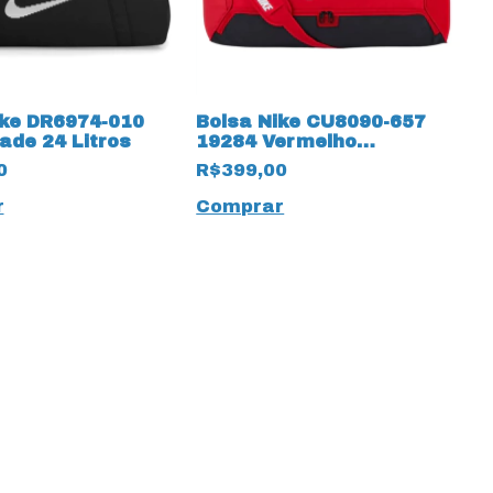
ike DR6974-010
Bolsa Nike CU8090-657
ade 24 Litros
19284 Vermelho
Capacidade de 60 Litros
0
R$399,00
r
Comprar