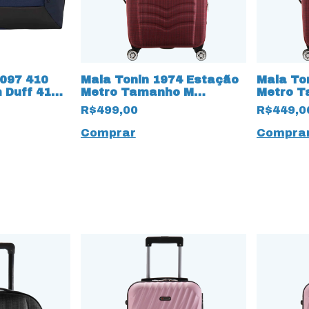
8097 410
Mala Tonin 1974 Estação
Mala To
Duff 41
Metro Tamanho M
Metro T
arinho
Vermelho
Vermelh
R$499,00
R$449,0