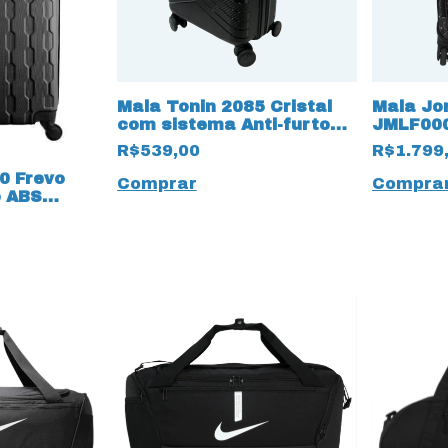
Mala Tonin 2085 Cristal
Mala Jo
com sistema Anti-furto
JMLF00
Preto Tamanho M 16334
Monogra
R$539,00
R$1.799
0 Frevo
Compra
o ABS
to 16305