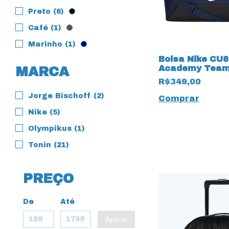
Preto (6)
Café (1)
Marinho (1)
Bolsa Nike CU
Academy Team 
MARCA
Litros 19579 M
R$349,00
Jorge Bischoff (2)
Comprar
Nike (5)
Olympikus (1)
Tonin (21)
PREÇO
De
Até
Aplicar