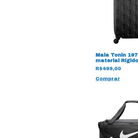
Mala Tonin 197
material Rígid
Tamanho G Pre
R$499,00