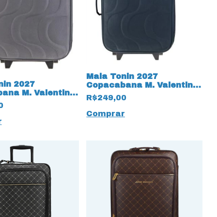
Mala Tonin 2027
nin 2027
Copacabana M. Valentin
ana M. Valentin
tamanho P Azul 16332
R$249,00
 P Cinza 16317
0