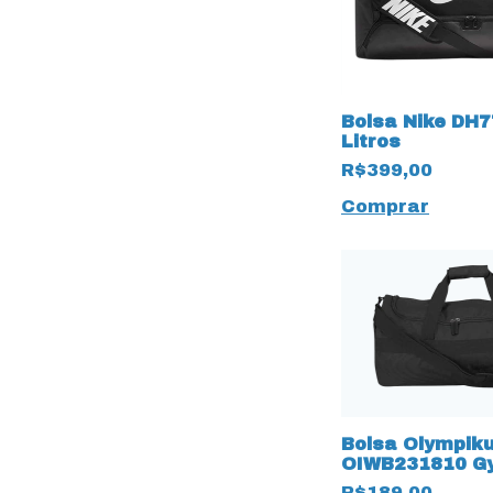
Bolsa Nike DH7
Litros
R$399,00
Comprar
Bolsa Olympik
OIWB231810 G
Litros Preto
R$189,00