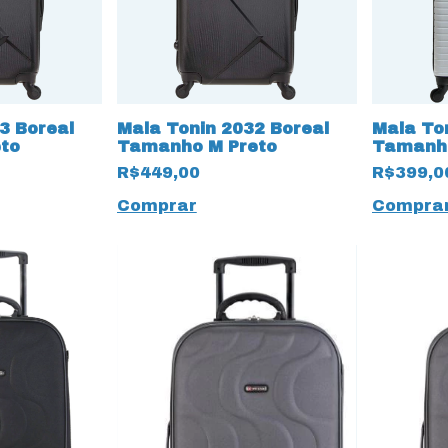
3 Boreal
Mala Tonin 2032 Boreal
Mala Ton
to
Tamanho M Preto
Tamanho
R$449,00
R$399,0