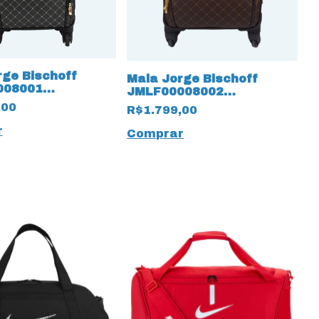
rge Bischoff
Mala Jorge Bischoff
008001
JMLF00008002
ma Preto
Monograma 18693 Café
,00
R$1.799,00
r
Comprar