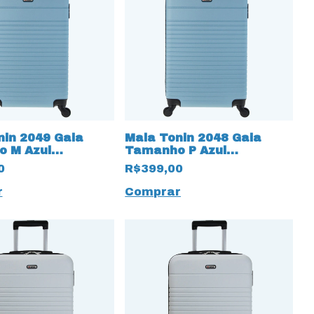
nin 2049 Gaia
Mala Tonin 2048 Gaia
 M Azul
Tamanho P Azul
na
Turmalina
0
R$399,00