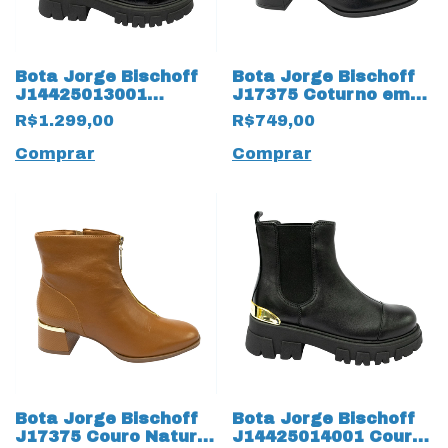
Bota Jorge Bischoff
Bota Jorge Bischoff
J14425013001
J17375 Coturno em
Coturno em Couro
Couro Natural 15384
R$1.299,00
R$749,00
Natural Verniz 15381
Preto
Preto
Comprar
Comprar
Bota Jorge Bischoff
Bota Jorge Bischoff
J17375 Couro Natural
J14425014001 Couro