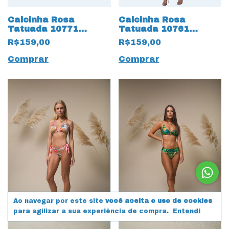
Calcinha Rosa
Calcinha Rosa
Tatuada 10771
Tatuada 10761
Crochet Amarração
Estampado Trilobal
R$159,00
R$159,00
Lateral Bege
Reversível Bege
Comprar
Comprar
Ao navegar por este site
você aceita o uso de cookies
para agilizar a sua experiência de compra.
Entendi