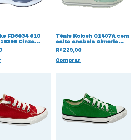
ike FD6034 010
Tênis Kolosh C1407A com
 19306 Cinza
salto anabela Almeria
o
Green 14158 Verde Claro
0
R$229,00
r
Comprar