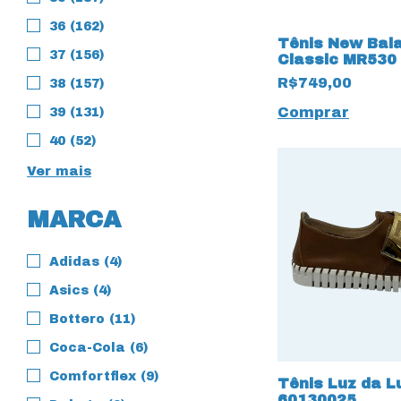
36 (162)
Tênis New Bal
37 (156)
Classic MR530
Branco
R$749,00
38 (157)
Comprar
39 (131)
40 (52)
Ver mais
MARCA
Adidas (4)
Asics (4)
Bottero (11)
Coca-Cola (6)
Comfortflex (9)
Tênis Luz da 
60130025