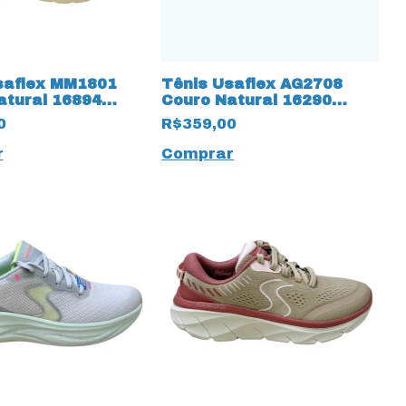
saflex MM1801
Tênis Usaflex AG2708
atural 16894
Couro Natural 16290
Branco
0
R$359,00
r
Comprar