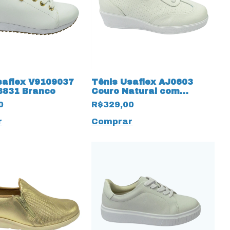
saflex V9109037
Tênis Usaflex AJ0603
3831 Branco
Couro Natural com
elástico 15389 Branco
0
R$329,00
r
Comprar