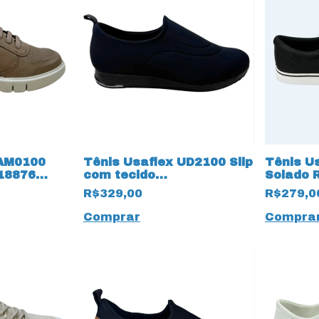
 AM0100
Tênis Usaflex UD2100 Slip
Tênis U
 18876
com tecido
Solado 
Hidrorepelente 18874
Preto
R$329,00
R$279,0
Preto
Comprar
Compra