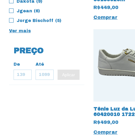
Dakota (9)
Montenapoleon
R$449,00
Marrom
Jgean (6)
Comprar
Jorge Bischoff (5)
Ver mais
PREÇO
De
Até
Aplicar
Tênis Luz da L
60420010 1722
Bianco
R$499,00
Comprar