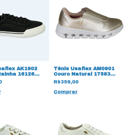
saflex AK1902
Tênis Usaflex AM0901
Rainha 16126
Couro Natural 17583
Dourado
0
R$359,00
r
Comprar