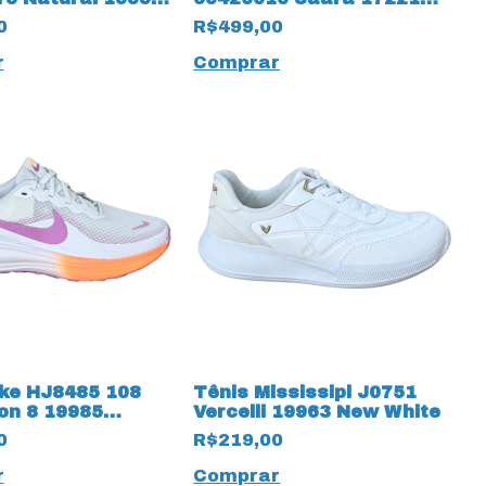
Preto
0
R$499,00
r
Comprar
ike HJ8485 108
Tênis Mississipi J0751
on 8 19985
Vercelli 19963 New White
Magenta
0
R$219,00
r
Comprar