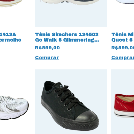
C1412A
Tênis Skechers 124502
Tênis N
ermelho
Go Walk 6 Glimmering
Quest 6
13564 com Hyper Pillars
Metálic
R$599,00
R$599,0
Comprar
Compra