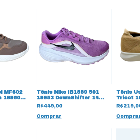
pi MF602
Tênis Nike IB1889 501
Tênis U
m 19960
19953 DownShifter 14
Tricot 
Lilás
R$449,00
R$219,0
Comprar
Compra