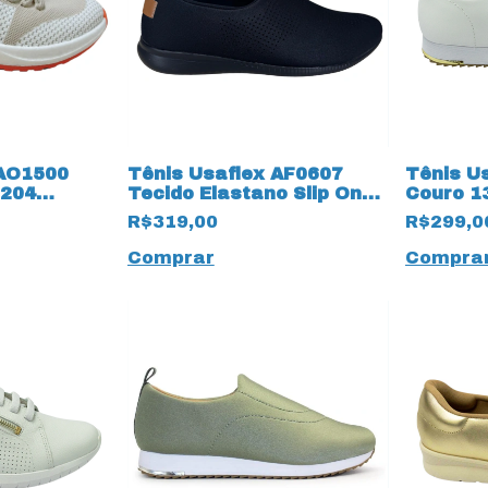
 AO1500
Tênis Usaflex AF0607
Tênis U
9204
Tecido Elastano Slip On
Couro 1
18136 Preto
R$319,00
R$299,0
Comprar
Compra