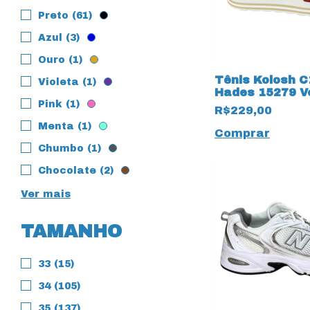
Preto (61)
Azul (3)
Ouro (1)
Tênis Kolosh 
Violeta (1)
Hades 15279 V
Pink (1)
R$229,00
Menta (1)
Comprar
Chumbo (1)
Chocolate (2)
Ver mais
TAMANHO
33 (15)
34 (105)
35 (137)