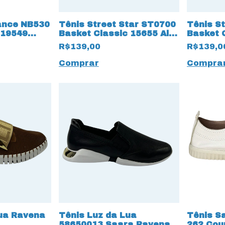
ance NB530
Tênis Street Star ST0700
Tênis S
 19549
Basket Classic 15655 All
Basket 
Black
Vermelh
R$139,00
R$139,0
Comprar
Compra
Lua Ravena
Tênis Luz da Lua
Tênis Sa
58650013 Saara Ravena
262 Cou