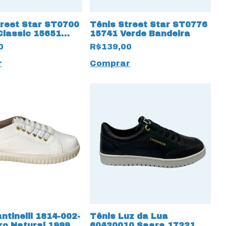
treet Star ST0700
Tênis Street Star ST0776
Classic 15651
15741 Verde Bandeira
o
0
R$139,00
r
Comprar
ntinelli 1814-002-
Tênis Luz da Lua
ro Natural 19993
60420010 Saara 17221