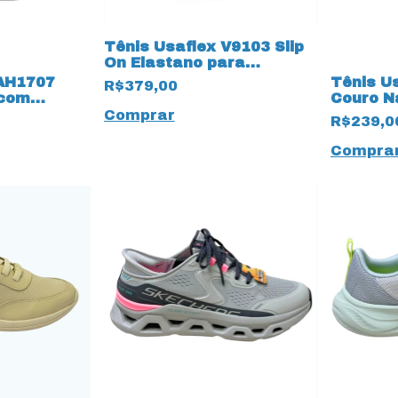
Tênis Usaflex V9103 Slip
On Elastano para
diabéticos 17273 Oliva
 AH1707
Tênis U
R$379,00
 com
Couro N
15290
Dourado
Comprar
R$239,0
Compra