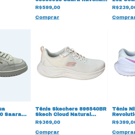
e 17216
17222 Preto
Marfim
R$599,00
R$239,0
Comprar
Compra
ua
Tênis Skechers 896540BR
Tênis N
0 Saara
Skech Cloud Natural
Revoluti
19990 Off White
Branco/
R$369,00
R$399,0
Comprar
Compra