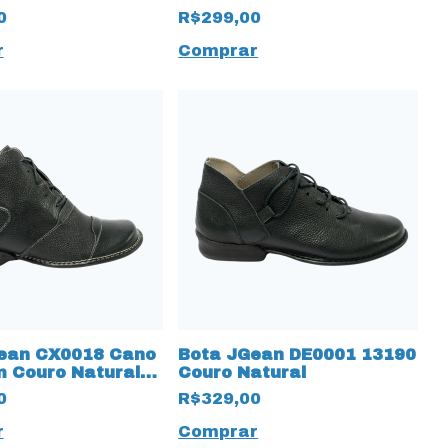
detalhe em Lã
0
R$299,00
r
Comprar
ean CX0018 Cano
Bota JGean DE0001 13190
m Couro Natural
Couro Natural
reto
0
R$329,00
r
Comprar