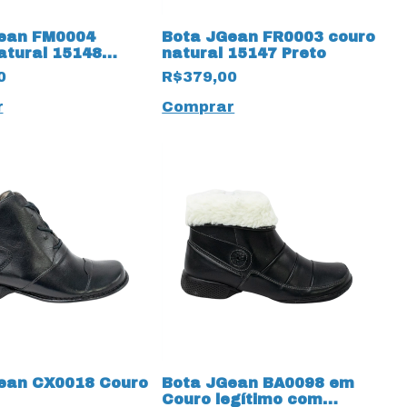
ean FM0004
Bota JGean FR0003 couro
atural 15148
natural 15147 Preto
0
R$379,00
r
Comprar
ean CX0018 Couro
Bota JGean BA0098 em
Couro legítimo com