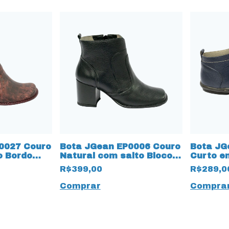
0027 Couro
Bota JGean EP0006 Couro
Bota JG
o Bordo
Natural com salto Bloco
Curto e
SPECIAL
13186 Preto
Natural
R$399,00
R$289,0
Comprar
Compra