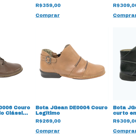
145 Preto
15144 Preto
R$359,00
R$309,0
Comprar
Compra
0006 Couro
Bota JGean DE0004 Couro
Bota JG
o Clássico
Legítimo
curto e
13194 P
R$269,00
R$309,0
Comprar
Compra