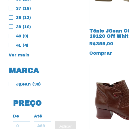
37 (18)
38 (13)
39 (10)
Tênis JGean C
19120 Off Whit
40 (9)
R$399,00
41 (4)
Comprar
Ver mais
MARCA
Jgean (30)
PREÇO
De
Até
Aplicar