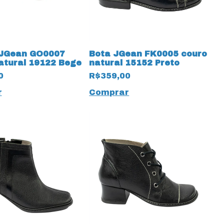
 JGean GO0007
Bota JGean FK0005 couro
atural 19122 Bege
natural 15152 Preto
0
R$359,00
r
Comprar