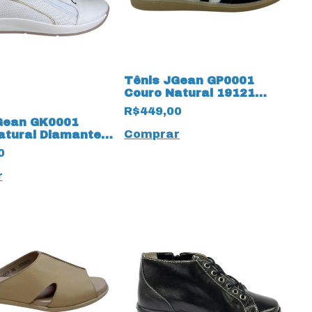
Tênis JGean GP0001
Couro Natural 19121
Preto
R$449,00
Gean GK0001
Comprar
atural Diamante
ff White
0
r