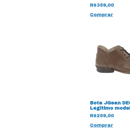
para ajuste 15
R$359,00
Comprar
Bota JGean DE
Legítimo model
de Cadarços
R$259,00
Comprar