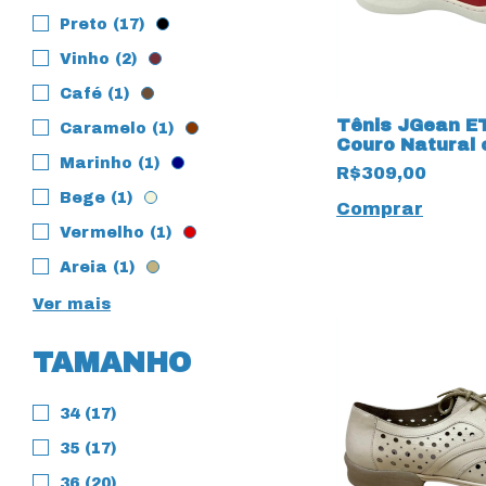
Preto (17)
Vinho (2)
Café (1)
Tênis JGean E
Caramelo (1)
Couro Natural
elástico 16951
Marinho (1)
R$309,00
Bege (1)
Comprar
Vermelho (1)
Areia (1)
Ver mais
TAMANHO
34 (17)
35 (17)
36 (20)