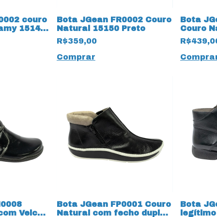
0002 couro
Bota JGean FR0002 Couro
Bota JG
amy 15149
Natural 15150 Preto
Couro N
Preto
R$359,00
R$439,0
Comprar
Compra
M0008
Bota JGean FP0001 Couro
Bota JG
com Velcro
Natural com fecho duplo
legítimo