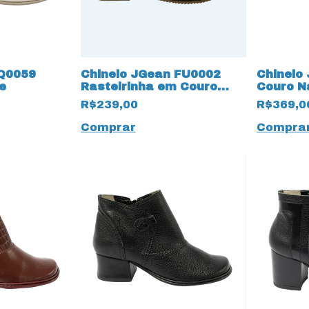
Q0059
Chinelo JGean FU0002
Chinelo
e
Rasteirinha em Couro
Couro N
Natural 16176 Off White
R$239,00
R$369,0
Comprar
Compra