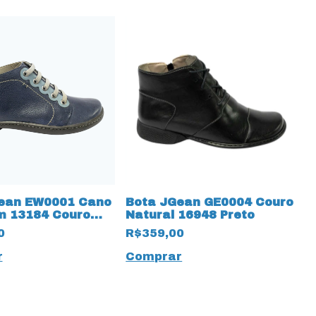
ean EW0001 Cano
Bota JGean GE0004 Couro
m 13184 Couro
Natural 16948 Preto
0
R$359,00
r
Comprar