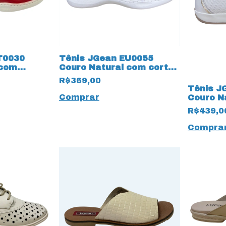
T0030
Tênis JGean EU0055
 com
Couro Natural com cortes
 Vermelho
a laser 18140 Castor
R$369,00
Tênis J
Comprar
Couro N
18141 O
R$439,0
Compra