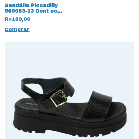
Sandália Piccadilly
566053-13 Cont com
elástico Canelado
R$169,00
Comprar