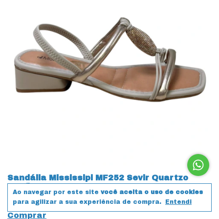
Sandália Mississipi MF252 Sevir Quartzo
Marfim
Ao navegar por este site
você aceita o uso de cookies
R$159,00
para agilizar a sua experiência de compra.
Entendi
Comprar