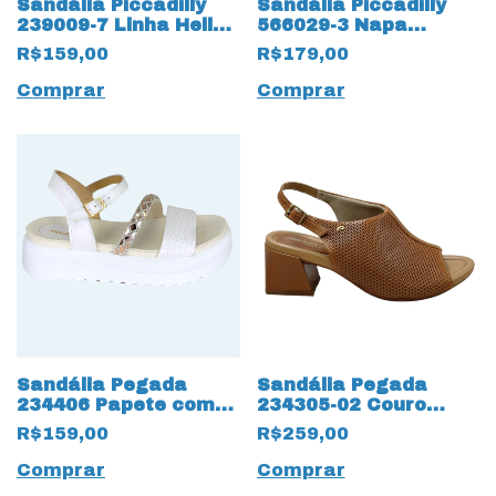
Sandália Piccadilly
Sandália Piccadilly
239009-7 Linha Hello
566029-3 Napa
Fascite Plantar Preto
Stretch com proteção
R$159,00
R$179,00
de Joanete Preto
Comprar
Comprar
Sandália Pegada
Sandália Pegada
234406 Papete com
234305-02 Couro
Strass Branco
Natural Caramelo
R$159,00
R$259,00
Perolizado
Comprar
Comprar