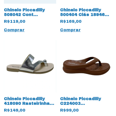
Chinelo Piccadilly
Chinelo Piccadilly
508042 Cont
500404 Clás 18946
Rasteirinho 16101
com proteção para
R$119,00
R$169,00
Preto
Joanete
Comprar
Comprar
Chinelo Piccadilly
Chinelo Piccadilly
418090 Rasteirinha
C224003
Clas 18860 Prata
MarshMallow EVA
R$149,00
R$99,00
18851 Chocolate