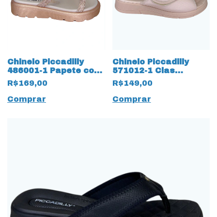
Chinelo Piccadilly
Chinelo Piccadilly
486001-1 Papete com
571012-1 Clas
Strass 17585
Joanete com Ajustes
R$169,00
R$149,00
Dourado Rose
17548 Rose
Comprar
Comprar