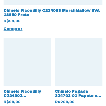
Chinelo Piccadilly C224003 MarshMallow EVA
18850 Preto
R$99,00
Comprar
Chinelo Piccadilly
Chinelo Pegada
C224003
234703-01 Papete em
MarshMallow EVA
Couro Burnished
R$99,00
R$209,00
18852 Nude Claro
19221 Linho