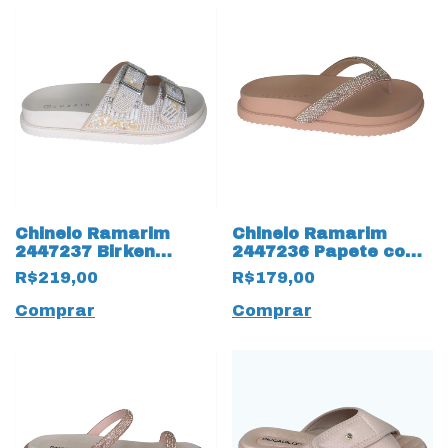
Chinelo Ramarim
Chinelo Ramarim
2447237 Birken
2447236 Papete com
Glamour Cocont
Strass 17847
R$219,00
R$179,00
17848 Off White
Caramelo
Comprar
Comprar