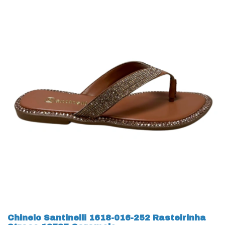
Chinelo Santinelli 1618-016-252 Rasteirinha