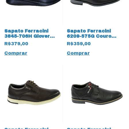
Sapato Ferracini
Sapato Ferracini
3845-706H Glover
6209-575G Couro
Couro Natural 18252
Legítimo com
R$379,00
R$359,00
Preto
cadarço Fake 15172
Preto
Comprar
Comprar