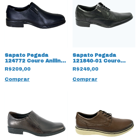
Sapato Pegada
Sapato Pegada
124772 Couro Anilina
121840-01 Couro
com Bico 17659
Natural Mestiço com
R$209,00
R$249,00
Quadrado
13199 Cadarço
Comprar
Comprar