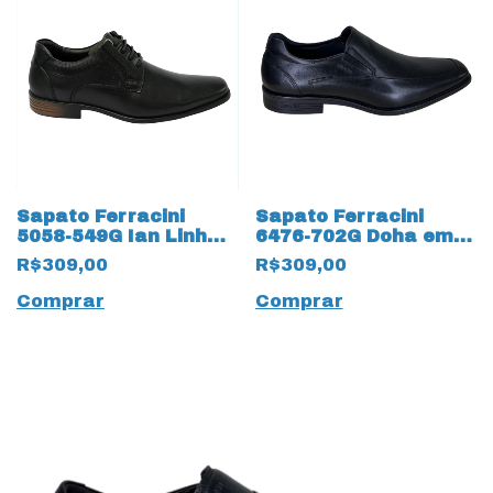
Sapato Ferracini
Sapato Ferracini
5058-549G Ian Linha
6476-702G Doha em
24h em 13793 Couro
Couro Natural 17658
R$309,00
R$309,00
Natural
Preto
Comprar
Comprar