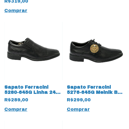
R$319,00
Comprar
Sapato Ferracini
Sapato Ferracini
5280-645G Linha 24h
5276-645G Melnik BA
em Couro Natural
Couro Natural Linha
R$289,00
R$299,00
13855 Sem cadarços
24h 13854 com
Elástico
Comprar
Comprar