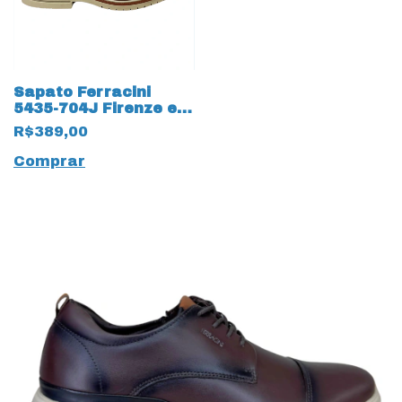
Sapato Ferracini
5435-704J Firenze em
Couro Natural 18414
R$389,00
Conhaque
Comprar