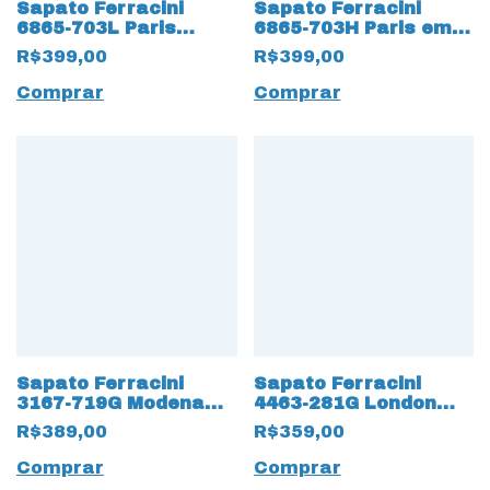
Sapato Ferracini
Sapato Ferracini
6865-703L Paris
6865-703H Paris em
Couro Natural 18968
Couro Natural 18969
R$399,00
R$399,00
Havana
Tabaco
Comprar
Comprar
Sapato Ferracini
Sapato Ferracini
3167-719G Modena
4463-281G London
Couro Natural 18869
Couro Natural Alpina
R$389,00
R$359,00
Preto
18747 Preto
Comprar
Comprar