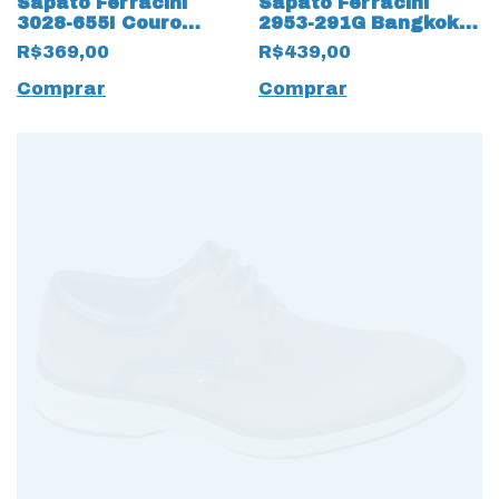
Sapato Ferracini
Sapato Ferracini
3028-655I Couro
2953-291G Bangkok
Natural com Cadarço
Couro Natural
R$369,00
R$439,00
Fake Tabaco 15171
mestiço NUMERAÇÃO
Café
ESPECIAL 15159 Preto
Comprar
Comprar