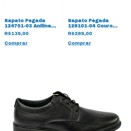
Sapato Pegada
Sapato Pegada
124701-03 Anilina
126101-04 Couro
Brown com palmilha
Mestiço 14117 Pinhão
R$139,00
R$289,00
Amortech
Comprar
Comprar