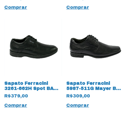
Pinhão
Pinhão
Comprar
Comprar
Sapato Ferracini
Sapato Ferracini
3261-662H Spot BA
5987-511G Mayer BA
Couro Legítimo com
Couro Natural linha
R$379,00
R$309,00
cadarço 15519 Preto
24h 14100 Preto
Comprar
Comprar