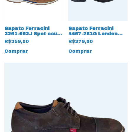
Sapato Ferracini
Sapato Ferracini
3261-662J Spot couro
4467-281G London
natural 17524 Firenze
Couro Natural 17493
R$359,00
R$279,00
Preto
Comprar
Comprar