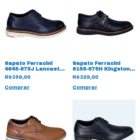
Sapato Ferracini
Sapato Ferracini
4645-675J Lancaster
6155-675H Kingston
em Couro Natural
Couro Natural 17590
R$359,00
R$329,00
17590 Navy
Preto
Comprar
Comprar