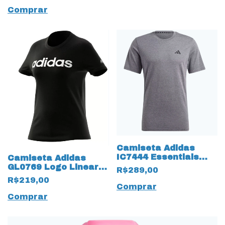
Comprar
Camiseta Adidas
IC7444 Essentials
Camiseta Adidas
Feelready algodão
GL0769 Logo Linear
R$289,00
Cinza
em Algodão
R$219,00
Comprar
Comprar