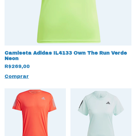
Camiseta Adidas IL4133 Own The Run Verde
Neon
R$269,00
Comprar