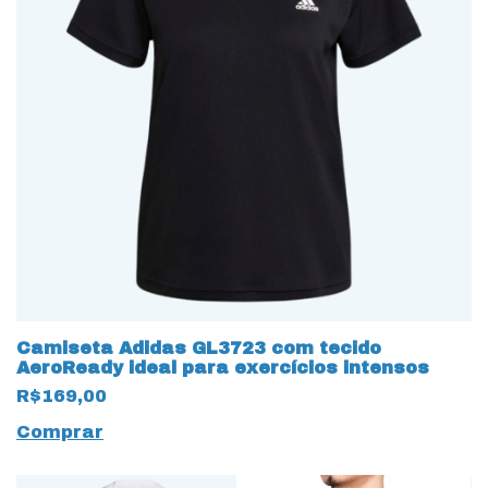
Camiseta Adidas GL3723 com tecido
AeroReady ideal para exercícios intensos
R$169,00
Comprar