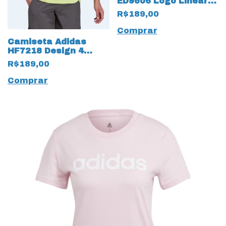
ED9606 Logo Linear
Algodão Branco
R$189,00
Comprar
Camiseta Adidas
HF7218 Design 4
Move T-Shirt Verde
R$189,00
Claro
Comprar