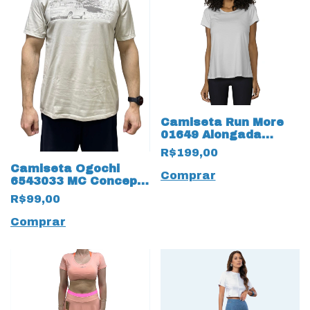
Camiseta Run More
01649 Alongada
19309 tecido New
R$199,00
Trip
Camiseta Ogochi
Comprar
6543033 MC Concept
Algodão 19214 Bege
R$99,00
Comprar