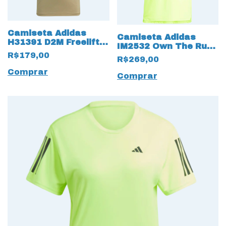
Camiseta Adidas
Camiseta Adidas
H31391 D2M Freelift
IM2532 Own The Run
com Tecido
R$179,00
Verde Limão
R$269,00
AeroReady
PrimeGreen
Comprar
Comprar