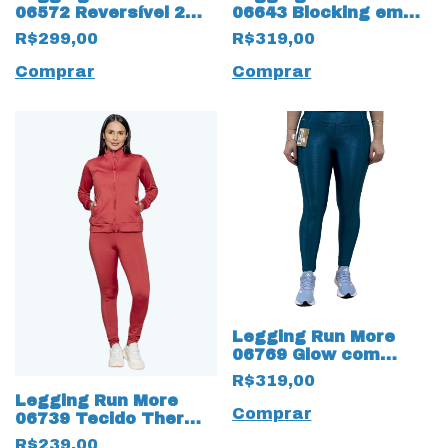
06572 Reversível 2
06643 Blocking em
em 1 com Tecido
tecido TexNeo com
R$299,00
R$319,00
TexNeo Preto
proteção UV50+ Roxo
Comprar
Comprar
Legging Run More
06769 Glow com
Bolso para Celular e
R$319,00
Chaves
Legging Run More
Comprar
06739 Tecido Thermo
Plus Ferrugem
R$239,00