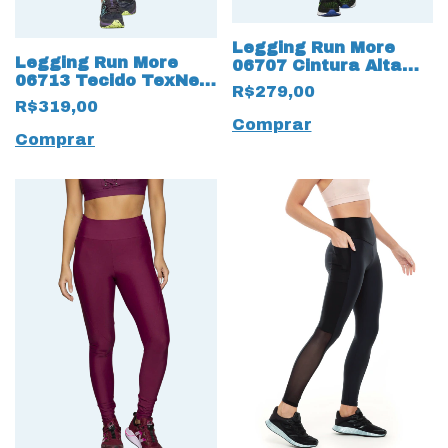
Legging Run More
Legging Run More
06707 Cintura Alta
06713 Tecido TexNeo
com Tecido Blocking
R$279,00
de compressão Lilás
Azul
R$319,00
Comprar
Comprar