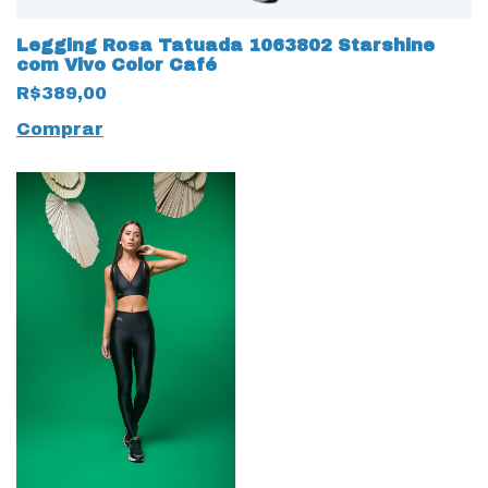
Legging Rosa Tatuada 1063802 Starshine
com Vivo Color Café
R$389,00
Comprar