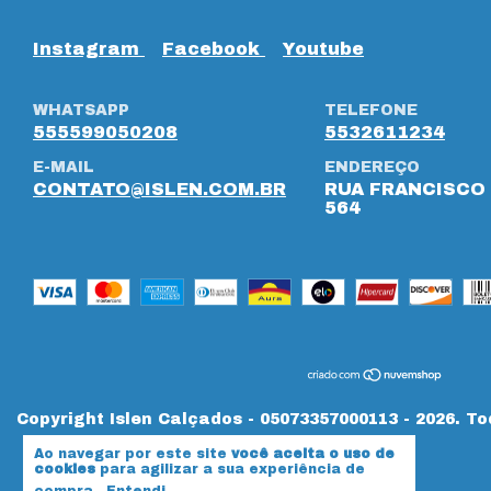
Instagram
Facebook
Youtube
WHATSAPP
TELEFONE
555599050208
5532611234
E-MAIL
ENDEREÇO
CONTATO@ISLEN.COM.BR
RUA FRANCISCO 
564
Copyright Islen Calçados - 05073357000113 - 2026. To
Ao navegar por este site
você aceita o uso de
cookies
para agilizar a sua experiência de