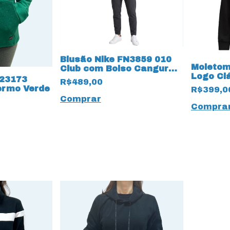
Blusão Nike FN3859 010
Moletom
Club com Bolso Canguru
Logo Cl
19948 Preto
I23173
R$489,00
Algodão
ermo Verde
R$399,0
Comprar
Compra