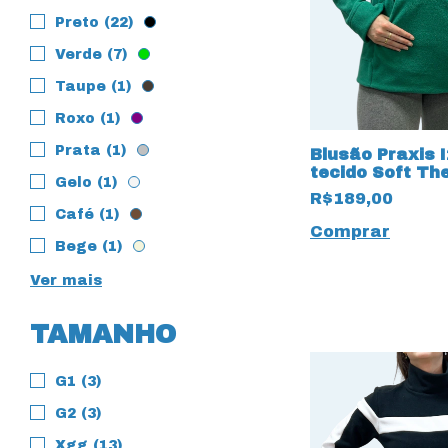
Preto (22)
Verde (7)
Taupe (1)
Roxo (1)
Prata (1)
Blusão Praxis 
tecido Soft Th
Gelo (1)
R$189,00
Café (1)
Comprar
Bege (1)
Ver mais
TAMANHO
G1 (3)
G2 (3)
Xgg (13)