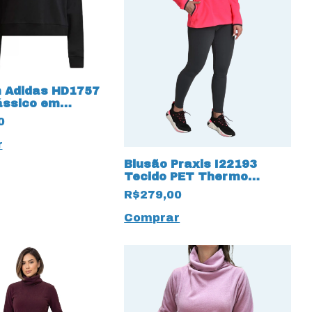
 Adidas HD1757
ássico em
0
r
Blusão Praxis I22193
Tecido PET Thermo
Pettenati com proteção
R$279,00
UV50+
Comprar