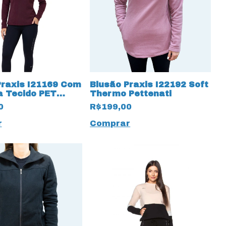
Praxis I21169 Com
Blusão Praxis I22192 Soft
a Tecido PET
Thermo Pettenati
Pettenati
0
R$199,00
r
Comprar