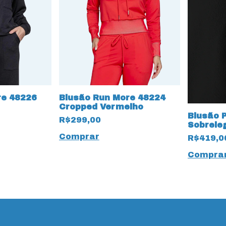
re 48226
Blusão Run More 48224
Cropped Vermelho
Blusão P
R$299,00
Sobrele
Flocado
Comprar
R$419,0
Compra