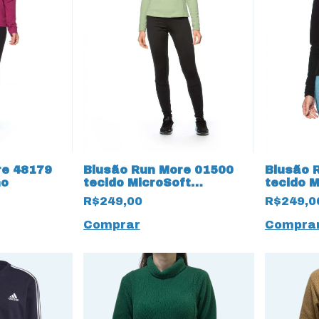
re 48179
Blusão Run More 01500
Blusão 
ho
tecido MicroSoft
tecido M
Pettenati Verde
Pettenat
R$249,00
R$249,0
Comprar
Compra