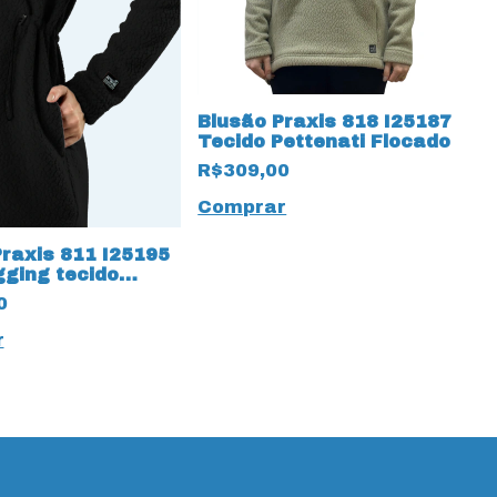
Blusão Praxis 818 I25187
Tecido Pettenati Flocado
R$309,00
Comprar
raxis 811 I25195
gging tecido
 Preto
0
r