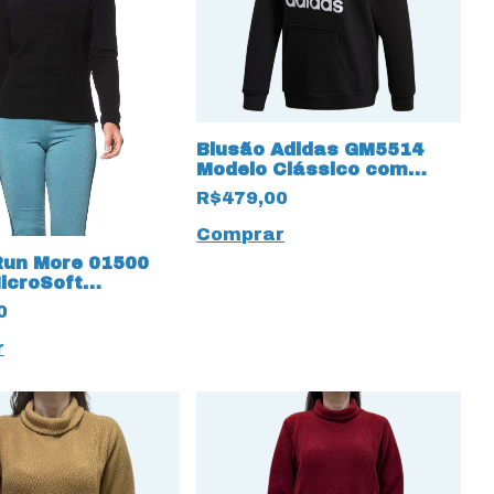
Blusão Adidas GM5514
Modelo Clássico com
Bolso Frontal
R$479,00
Comprar
Run More 01500
icroSoft
i
0
r