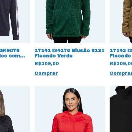
 GK9079
17141 I24176 Blusão 8121
17142 I
ico com
Flocado Verde
Flocado
R$309,00
R$309,0
Comprar
Compra