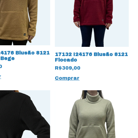
24176 Blusão 8121
17132 I24176 Blusão 8121
 Bege
Flocado
0
R$309,00
r
Comprar