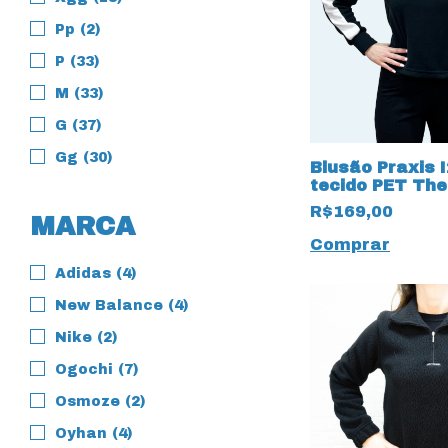
Pp (2)
P (33)
M (33)
G (37)
Gg (30)
Blusão Praxis 
tecido PET Th
Pettenati com 
R$169,00
MARCA
UV50+
Comprar
Adidas (4)
New Balance (4)
Nike (2)
Ogochi (7)
Osmoze (2)
Oyhan (4)