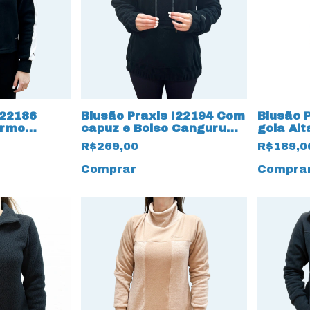
I22186
Blusão Praxis I22194 Com
Blusão 
ermo
capuz e Bolso Canguru
gola Alt
protção
Tecido PET Thermo
Thermo 
R$269,00
R$189,0
Pettenati
Comprar
Compra