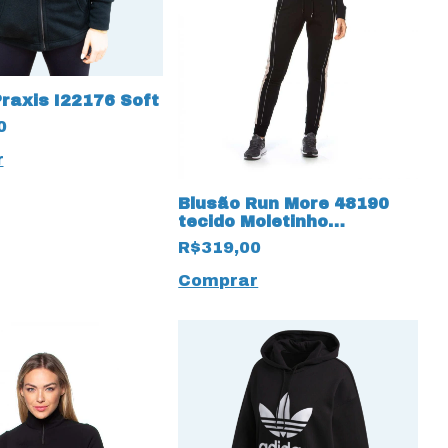
raxis I22176 Soft
0
r
Blusão Run More 48190
tecido Moletinho
Pettenati
R$319,00
Comprar