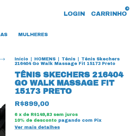
0
LOGIN
CARRINHO
AS
MULHERES
Início
|
HOMENS
|
Tênis
|
Tênis Skechers
216404 Go Walk Massage Fit 15173 Preto
TÊNIS SKECHERS 216404
GO WALK MASSAGE FIT
15173 PRETO
R$899,00
6
x de
R$149,83
sem juros
10% de desconto
pagando com Pix
Ver mais detalhes