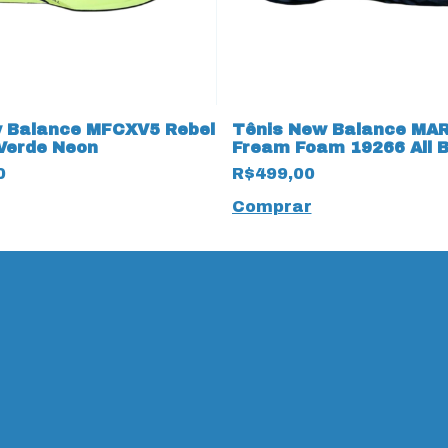
 Balance MFCXV5 Rebel
Tênis New Balance MAR
Verde Neon
Fream Foam 19266 All 
0
R$499,00
Comprar