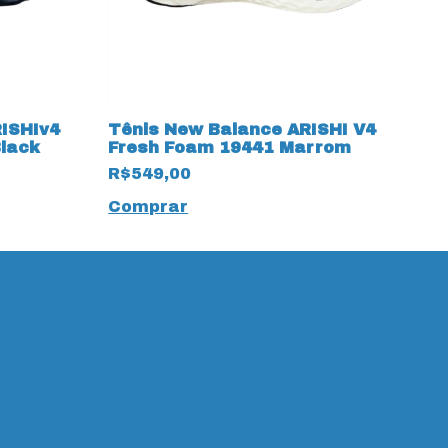
ISHIv4
Tênis New Balance ARISHI V4
T
Black
Fresh Foam 19441 Marrom
1
R$549,00
R
Comprar
C