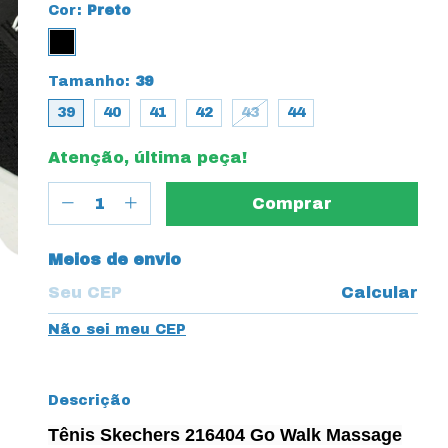
Cor:
Preto
Tamanho:
39
39
40
41
42
43
44
Atenção, última peça!
Entregas para o CEP:
Meios de envio
Calcular
Não sei meu CEP
Descrição
Tênis Skechers 216404 Go Walk Massage