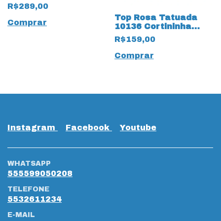
tecido Oceano
R$289,00
Top Rosa Tatuada
Comprar
10136 Cortininha
Anarruga Preto
R$159,00
Comprar
Instagram
Facebook
Youtube
WHATSAPP
555599050208
TELEFONE
5532611234
E-MAIL