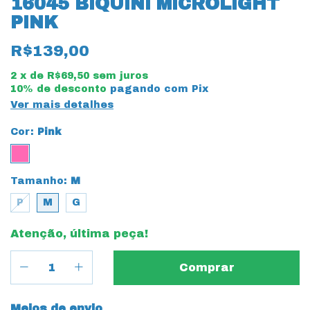
16045 BIQUINI MICROLIGHT
PINK
R$139,00
2
x de
R$69,50
sem juros
10% de desconto
pagando com Pix
Ver mais detalhes
Cor:
Pink
Tamanho:
M
P
M
G
Atenção, última peça!
Entregas para o CEP:
Meios de envio