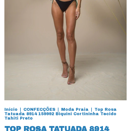
Início
|
CONFECÇÕES
|
Moda Praia
|
Top Rosa
Tatuada 8914 159992 Biquini Cortininha Tecido
Tahiti Preto
TOP ROSA TATUADA 8914