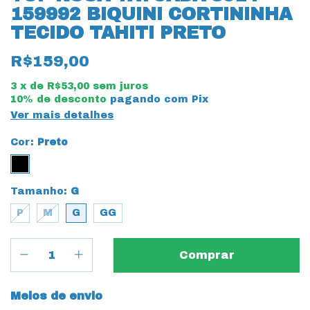
159992 BIQUINI CORTININHA
TECIDO TAHITI PRETO
R$159,00
3
x de
R$53,00
sem juros
10% de desconto
pagando com Pix
Ver mais detalhes
Cor:
Preto
Tamanho:
G
P
M
G
GG
Entregas para o CEP:
Meios de envio