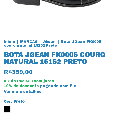
Início
|
MARCAS
|
JGean
|
Bota JGean FK0005
couro natural 15152 Preto
BOTA JGEAN FK0005 COURO
NATURAL 15152 PRETO
R$359,00
6
x de
R$59,83
sem juros
10% de desconto
pagando com Pix
Ver mais detalhes
Cor:
Preto