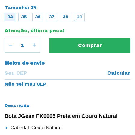
Tamanho:
34
34
35
36
37
38
39
Atenção, última peça!
Entregas para o CEP:
Meios de envio
Calcular
Não sei meu CEP
Descrição
Bota JGean FK0005 Preta em Couro Natural
Cabedal: Couro Natural