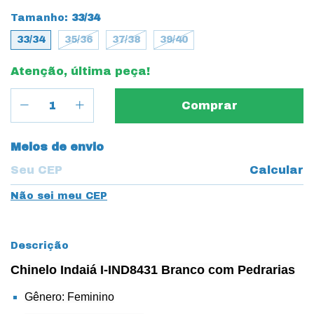
Tamanho:
33/34
33/34
35/36
37/38
39/40
Atenção, última peça!
Entregas para o CEP:
Meios de envio
Calcular
Não sei meu CEP
Descrição
Chinelo Indaiá I-IND8431 Branco com Pedrarias
Gênero: Feminino