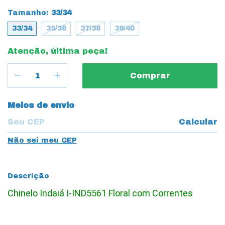
Tamanho:
33/34
33/34
35/36
37/38
39/40
Atenção, última peça!
Entregas para o CEP:
Meios de envio
Calcular
Não sei meu CEP
Descrição
Chinelo Indaiá I-IND5561 Floral com Correntes