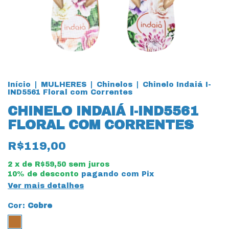
Início
|
MULHERES
|
Chinelos
|
Chinelo Indaiá I-
IND5561 Floral com Correntes
CHINELO INDAIÁ I-IND5561
FLORAL COM CORRENTES
R$119,00
2
x de
R$59,50
sem juros
10% de desconto
pagando com Pix
Ver mais detalhes
Cor:
Cobre