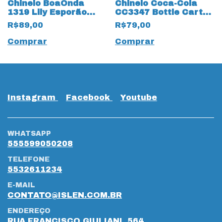
Chinelo BoaOnda
Chinelo Coca-Cola
1319 Lily Esporão
CC3347 Bottle Carton
com Palmilha
All Black
R$89,00
R$79,00
Removível Rose/Nude
Comprar
Comprar
Instagram
Facebook
Youtube
WHATSAPP
555599050208
TELEFONE
5532611234
E-MAIL
CONTATO@ISLEN.COM.BR
ENDEREÇO
RUA FRANCISCO GIULIANI, 564