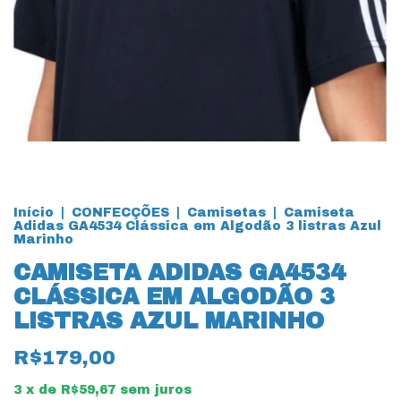
Início
|
CONFECÇÕES
|
Camisetas
|
Camiseta
Adidas GA4534 Clássica em Algodão 3 listras Azul
Marinho
CAMISETA ADIDAS GA4534
CLÁSSICA EM ALGODÃO 3
LISTRAS AZUL MARINHO
R$179,00
3
x de
R$59,67
sem juros