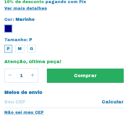
10% de desconto
pagando com Pix
Ver mais detalhes
Cor:
Marinho
Tamanho:
P
P
M
G
Atenção, última peça!
Entregas para o CEP:
Meios de envio
Calcular
Não sei meu CEP