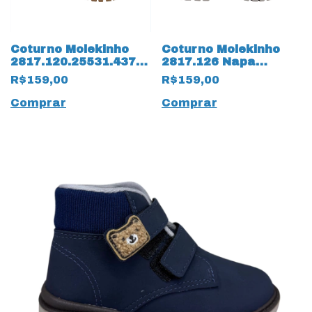
Coturno Molekinho
Coturno Molekinho
2817.120.25531.43792
2817.126 Napa
Napa atlanta 15246
Moscou 18243 Pinhão
R$159,00
R$159,00
Café
Comprar
Comprar