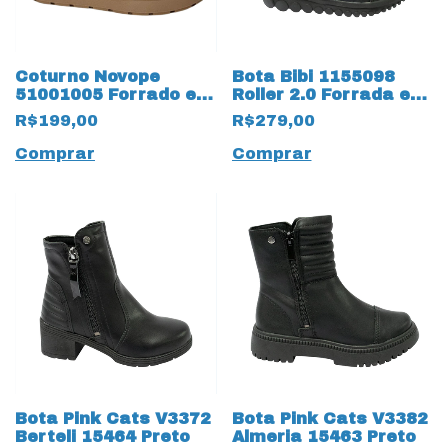
Coturno Novope
Bota Bibi 1155098
51001005 Forrado em
Roller 2.0 Forrada em
La 19466 Caramelo
Lã com Duplo Velcro
R$199,00
R$279,00
13516 Preta
Comprar
Comprar
Bota Pink Cats V3372
Bota Pink Cats V3382
Berteli 15464 Preto
Almeria 15463 Preto