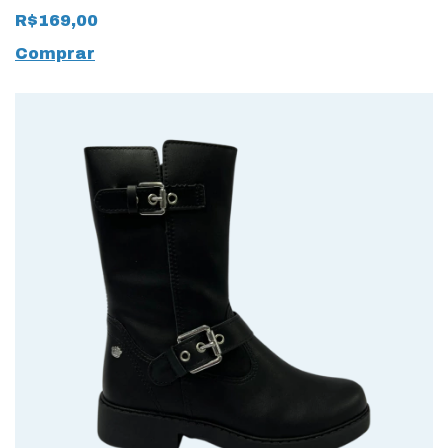
Camurça Flex 15238
R$169,00
Caramelo
Comprar