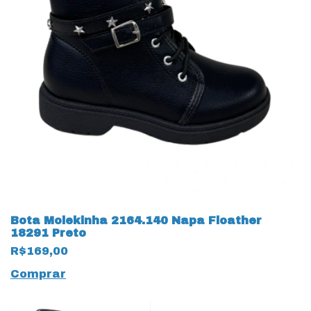
Bota Molekinha 2164.140 Napa Floather
18291 Preto
R$169,00
Comprar