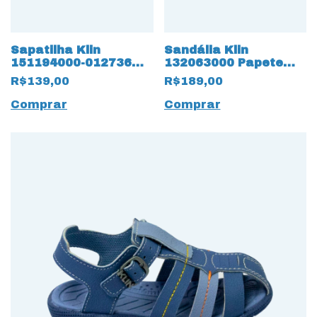
Sapatilha Klin
Sandália Klin
151194000-012736
132063000 Papete
Princesa Kids 16352
Light com LED 16039
R$139,00
R$189,00
Branco Perolizado
Azul
Comprar
Comprar