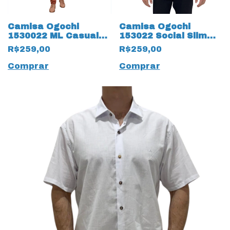
Camisa Ogochi
Camisa Ogochi
1530022 ML Casual
153022 Social Slim
Slim Flame 19479 Off
Cult 19376
R$259,00
R$259,00
White
Maquinetado
Comprar
Comprar