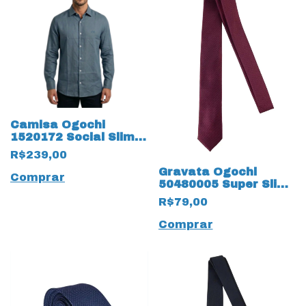
Camisa Ogochi
1520172 Social Slim
Manga Longa tecido
R$239,00
19667 Flame
Gravata Ogochi
Comprar
50480005 Super Slim
Fio Tinto 19671 Vinho
R$79,00
Comprar