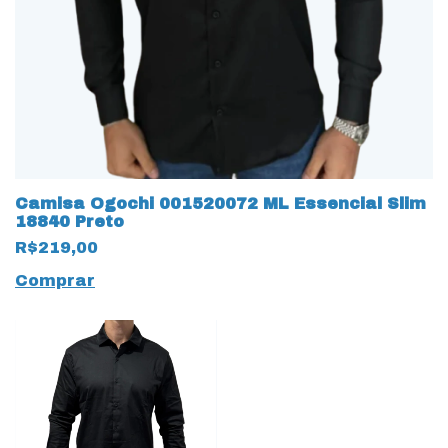
Camisa Ogochi 001520072 ML Essencial Slim
18840 Preto
R$219,00
Comprar