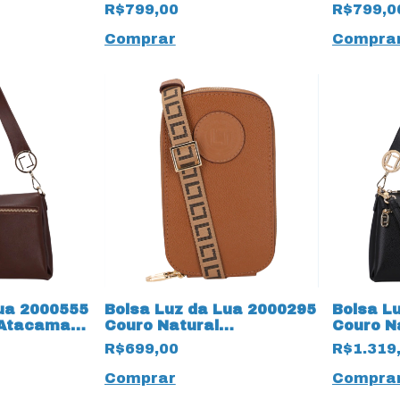
9 Ambar
19601 Preto
19600 O
R$799,00
R$799,0
Comprar
Compra
Lua 2000555
Bolsa Luz da Lua 2000295
Bolsa L
 Atacama
Couro Natural
Couro N
Montenapoleone 19595
19588 P
R$699,00
R$1.319
Ambar
Comprar
Compra