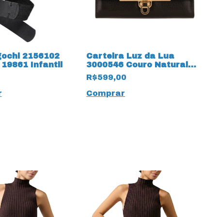
gochi 2156102
Carteira Luz da Lua
 19861 Infantil
3000546 Couro Natural
Atacama 19833 Cacau
R$599,00
r
Comprar