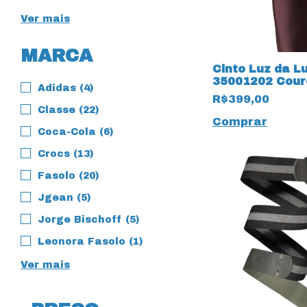
Ver mais
MARCA
Cinto Luz da L
35001202 Cour
Adidas (4)
Saara Atacam
R$399,00
Trufa
Classe (22)
Comprar
Coca-Cola (6)
Crocs (13)
Fasolo (20)
Jgean (5)
Jorge Bischoff (5)
Leonora Fasolo (1)
Ver mais