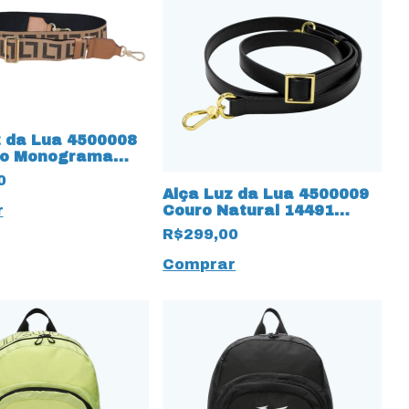
z da Lua 4500008
ão Monograma
aara Amêndoa
0
Alça Luz da Lua 4500009
Couro Natural 14491
r
Saara Preto
R$299,00
Comprar