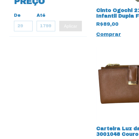
PREÇO
Cinto Ogochi 
De
Até
Infantil Dupla 
19561 Preto
R$89,00
Aplicar
Comprar
Carteira Luz d
3001048 Couro