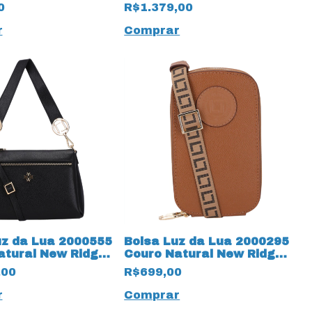
uro
19598 Preto
0
R$1.379,00
r
Comprar
uz da Lua 2000555
Bolsa Luz da Lua 2000295
atural New Ridge
Couro Natural New Ridge
reto
19587 Amêndoa
,00
R$699,00
r
Comprar