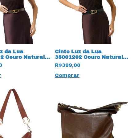
z da Lua
Cinto Luz da Lua
2 Couro Natural
35001202 Couro Natural
a 19837 Cacau
Lux 19831 Atacama
0
R$399,00
r
Comprar