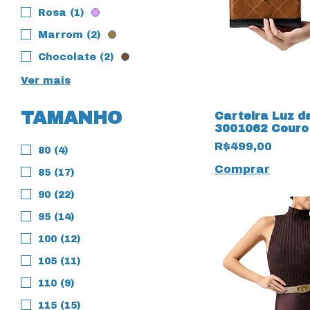
Rosa (1)
Marrom (2)
Chocolate (2)
Ver mais
TAMANHO
Carteira Luz d
3001062 Couro
Arenito 19834
R$499,00
80 (4)
Comprar
85 (17)
90 (22)
95 (14)
100 (12)
105 (11)
110 (9)
115 (15)