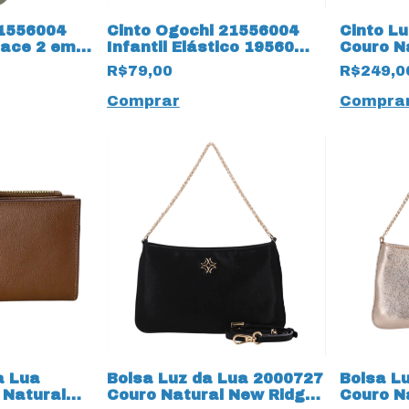
21556004
Cinto Ogochi 21556004
Cinto L
Face 2 em 1
Infantil Elástico 19560
Couro N
Taupe
16283 
R$79,00
R$249,0
Comprar
Compra
a Lua
Bolsa Luz da Lua 2000727
Bolsa L
 Natural
Couro Natural New Ridge
Couro N