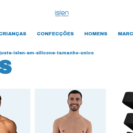
CRIANÇAS
CONFECÇÕES
HOMENS
MARC
uste-islen-em-silicone-tamanho-unico
S