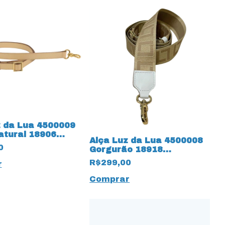
z da Lua 4500009
atural 18906
Alça Luz da Lua 4500008
 Butter
0
Gorgurão 18918
Monograma Panna
R$299,00
r
Comprar