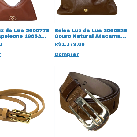
uz da Lua 2000778
Bolsa Luz da Lua 2000825
poleone 19653
Couro Natural Atacama
19651 Trufa
0
R$1.379,00
r
Comprar