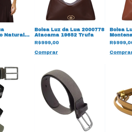
ua
Bolsa Luz da Lua 2000778
Bolsa L
o Natural
Atacama 19652 Trufa
Montena
a 19836
Ambar
R$999,00
R$999,0
Comprar
Compra