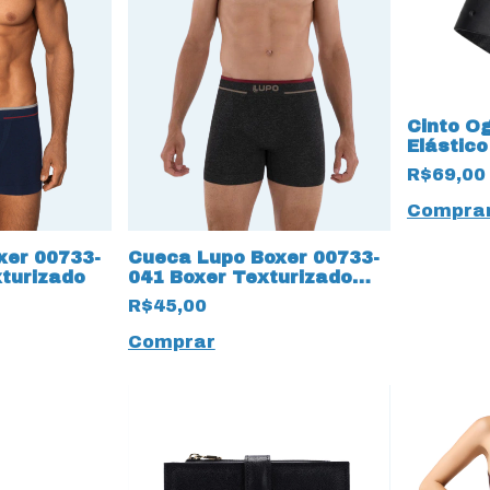
Cinto O
Elástico
R$69,00
Compra
xer 00733-
Cueca Lupo Boxer 00733-
turizado
041 Boxer Texturizado
Preto 17260
R$45,00
Comprar