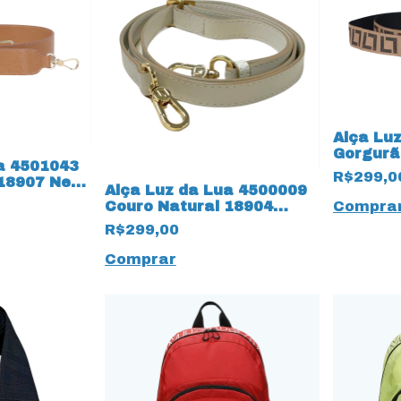
Alça Lu
Gorgur
a 4501043
18915 S
R$299,0
 18907 New
Alça Luz da Lua 4500009
Couro Natural 18904
Compra
Panna Off White
R$299,00
Comprar