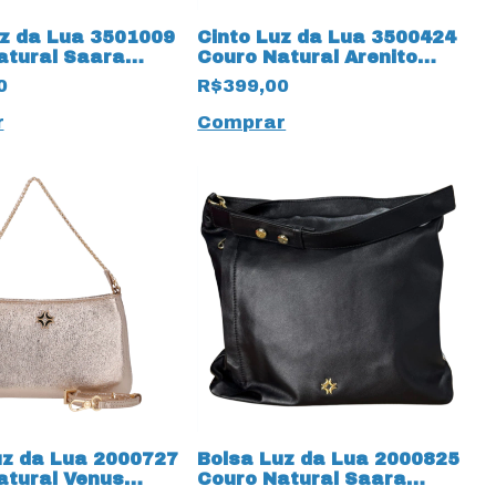
uz da Lua 3501009
Cinto Luz da Lua 3500424
atural Saara
Couro Natural Arenito
Amêndoa
19596 Canela
0
R$399,00
r
Comprar
uz da Lua 2000727
Bolsa Luz da Lua 2000825
atural Venus
Couro Natural Saara