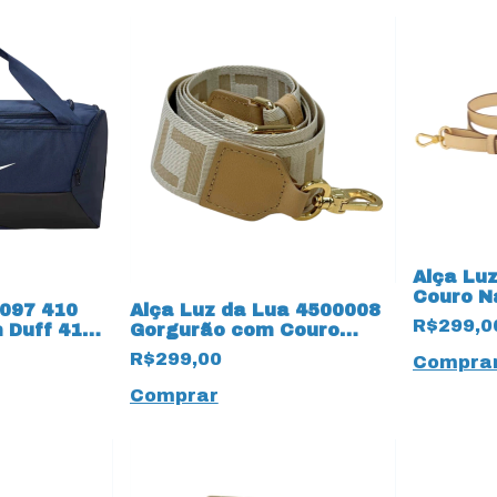
Alça Lu
Couro N
8097 410
Alça Luz da Lua 4500008
Atacama
R$299,0
Duff 41
Gorgurão com Couro
arinho
Natural 18914 Atacama
R$299,00
Compra
Comprar