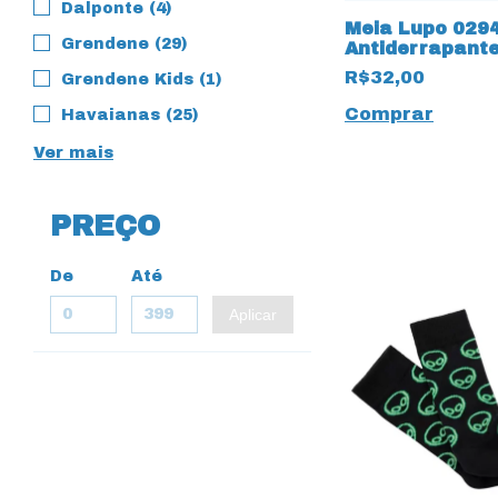
Dalponte (4)
Meia Lupo 0294
Grendene (29)
Antiderrapante
18620 Rosa
R$32,00
Grendene Kids (1)
Comprar
Havaianas (25)
Ver mais
PREÇO
De
Até
Aplicar