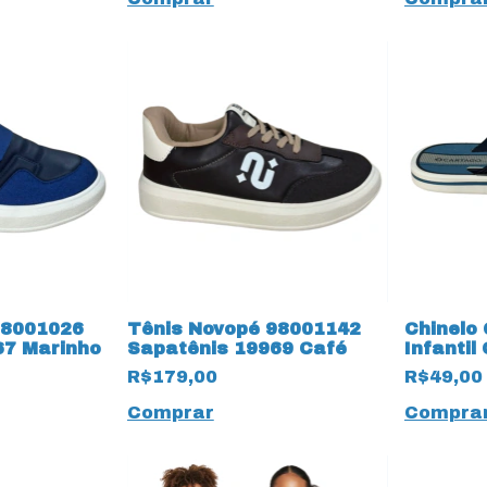
98001026
Tênis Novopé 98001142
Chinelo
67 Marinho
Sapatênis 19969 Café
Infantil
Palermo
R$179,00
R$49,00
Comprar
Compra