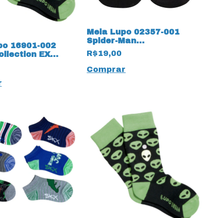
Meia Lupo 02357-001
Spider-Man
po 16901-002
antiderrapante Preto
R$19,00
llection EX
rrestre Verde que
Comprar
o escuro 16901
r