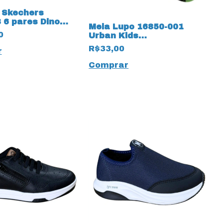
a Skechers
 6 pares Dino
Meia Lupo 16850-001
8113 Infantil
0
Urban Kids
ExtraTerrestre que 12176
R$33,00
r
Brilha no Escuro
Comprar