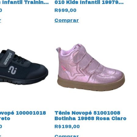
 Infantil Training
010 Kids Infantil 19979
ry
Training
0
R$99,00
r
Comprar
ovopé 100001018
Tênis Novopé 51001008
reto
Botinha 19968 Rosa Claro
0
R$199,00
r
Comprar