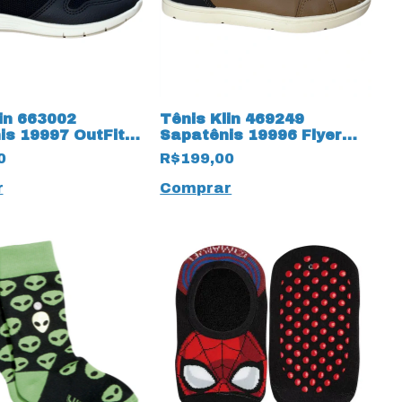
in 663002
Tênis Klin 469249
is 19997 OutFit
Sapatênis 19996 Flyer
Kids
0
R$199,00
r
Comprar