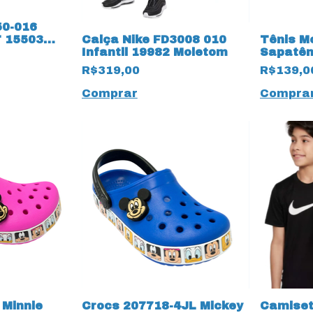
50-016
Calça Nike FD3008 010
Tênis M
T 15503
Infantil 19982 Moletom
Sapatên
Vermont
R$319,00
R$139,0
Comprar
Compra
 Minnie
Crocs 207718-4JL Mickey
Camiset