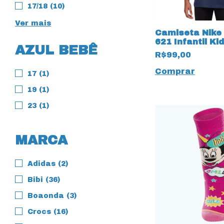
17/18 (10)
Ver mais
Camiseta Nike
621 Infantil Ki
AZUL BEBÊ
19994 Marinho
R$99,00
Comprar
17 (1)
19 (1)
23 (1)
MARCA
Adidas (2)
Bibi (36)
Boaonda (3)
Crocs (16)