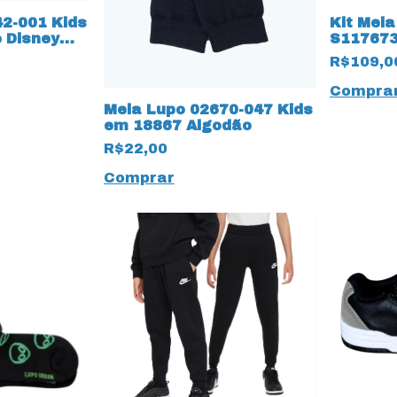
2-001 Kids
Kit Mei
 Disney
S117673
Stripe 1
R$109,0
Compra
Meia Lupo 02670-047 Kids
em 18867 Algodão
R$22,00
Comprar