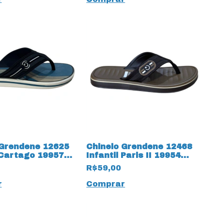
 Grendene 12625
Chinelo Grendene 12468
 Cartago 19957
Infantil Paris II 19954
Marrom
R$59,00
r
Comprar