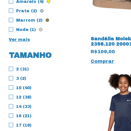
Amarelo (4)
Prata (2)
Marrom (2)
Nude (1)
Sandália Molek
Ver mais
2358.120 2000
R$109,00
TAMANHO
Comprar
2 (31)
3 (2)
10 (40)
12 (38)
14 (33)
16 (21)
17 (16)