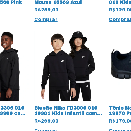
568 Pink
Mouse 15569 Azul
010 Kids
19978 D
R$259,00
R$129,0
Comprar
Compra
O3396 010
Blusão Nike FD3000 010
Tênis N
19980 com
19981 Kids Infantil com
19970 P
Bolso Canguru e Capuz
R$299,00
R$179,0
Comprar
Compra