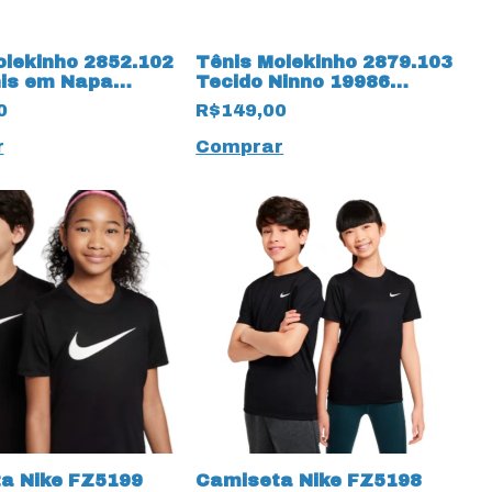
olekinho 2852.102
Tênis Molekinho 2879.103
is em Napa
Tecido Ninno 19986
 19987 Preto
Marinho
0
R$149,00
r
Comprar
a Nike FZ5199
Camiseta Nike FZ5198