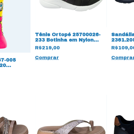
Tênis Ortopé 25700026-
Sandáli
233 Botinha em Nylon
2361.20
com Velcro 15639 Preto
Preto
R$219,00
R$109,0
Comprar
Compra
57-005
420