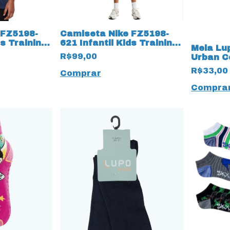
 FZ5198-
Camiseta Nike FZ5198-
ds Training
621 Infantil Kids Training
Meia Lu
19995 Rosa
R$99,00
Urban Co
Extrate
R$33,00
Comprar
Brilha n
Compra