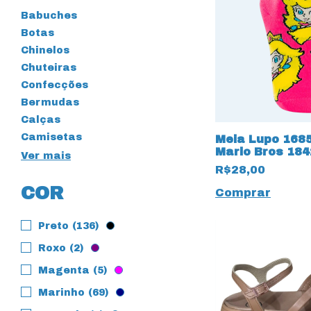
Babuches
Botas
Chinelos
Chuteiras
Confecções
Bermudas
Calças
Camisetas
Meia Lupo 168
Mario Bros 18
Ver mais
Princesa
R$28,00
COR
Comprar
Preto (136)
Roxo (2)
Magenta (5)
Marinho (69)