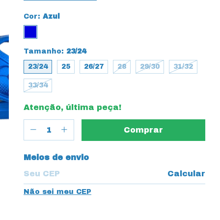
Cor:
Azul
Tamanho:
23/24
23/24
25
26/27
28
29/30
31/32
33/34
Atenção, última peça!
Entregas para o CEP:
Meios de envio
Calcular
Não sei meu CEP