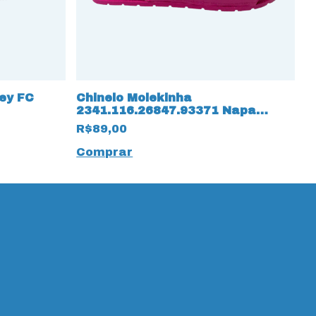
ey FC
Chinelo Molekinha
C
2341.116.26847.93371 Napa
F
Oceâno Verniz 15834 Pink
R$89,00
R
Comprar
C