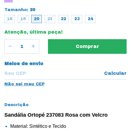
Tamanho:
20
18
19
20
21
22
23
24
Atenção, última peça!
Entregas para o CEP:
Meios de envio
Calcular
Não sei meu CEP
Descrição
Sandália Ortopé 237083 Rosa com Velcro
Material: Sintético e Tecido