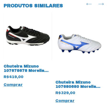
PRODUTOS SIMILARES
Chuteira Mizuno
107678678 Morelia
Classic Society 16855
R$419,00
Preto
Chuteira Mizuno
Comprar
107680680 Morelia
Club MD 17508
R$329,00
Branco Pérola
Comprar