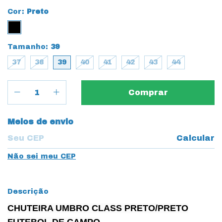
Cor:
Preto
Tamanho:
39
37
38
39
40
41
42
43
44
Entregas para o CEP:
Meios de envio
Calcular
Não sei meu CEP
Descrição
CHUTEIRA UMBRO CLASS PRETO/PRETO