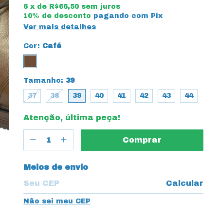
6
x de
R$66,50
sem juros
10% de desconto
pagando com Pix
Ver mais detalhes
Cor:
Café
Tamanho:
39
37
38
39
40
41
42
43
44
Atenção, última peça!
Entregas para o CEP:
Meios de envio
Calcular
Não sei meu CEP