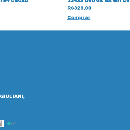
9794 Cacau
13422 Detroit BA em Co
Natural Linha 24h
R$329,00
Comprar
GIULIANI,