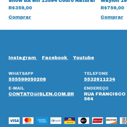
Snow BA em 13594 Couro Natural
Waylon 1
R$359,00
R$759,00
Comprar
Comprar
Instagram
Facebook
Youtube
WHATSAPP
TELEFONE
555599050208
5532611234
E-MAIL
ENDEREÇO
CONTATO@ISLEN.COM.BR
RUA FRANCISCO 
564