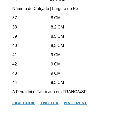
Número do Calçado | Largura do Pé
37 8 CM
38 8,2 CM
39 8,5 CM
40 8,5 CM
41 9 CM
42 9 CM
43 9 CM
44 9,5 CM
A Ferracini é Fabricada em FRANCA/SP.
FACEBOOK
TWITTER
PINTEREST