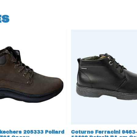
ES
kechers 205333 Pollard
Coturno Ferracini 9463