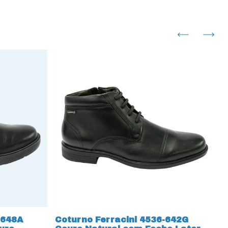
-648A
Coturno Ferracini 4536-642G
C