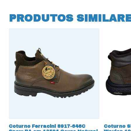
PRODUTOS SIMILAR
Coturno Ferracini 8917-646C
Coturno S