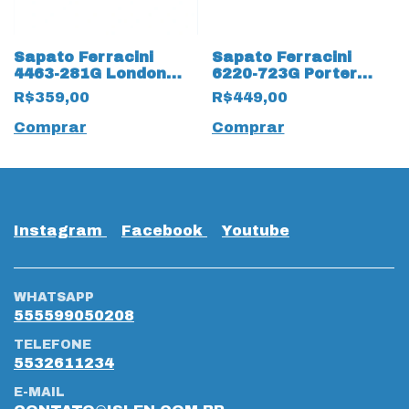
Sapato Ferracini
Sapato Ferracini
4463-281G London
6220-723G Porter
Couro Natural Alpina
19791 Hyper Fly
R$359,00
R$449,00
18747 Preto
Comprar
Comprar
Instagram
Facebook
Youtube
WHATSAPP
555599050208
TELEFONE
5532611234
E-MAIL