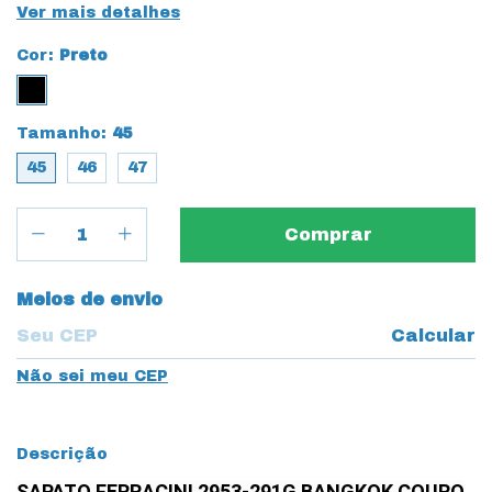
Ver mais detalhes
Cor:
Preto
Tamanho:
45
45
46
47
Entregas para o CEP:
Meios de envio
Calcular
Não sei meu CEP
Descrição
SAPATO FERRACINI 2953-291G BANGKOK COURO