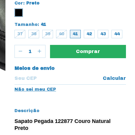
Cor:
Preto
Tamanho:
41
37
38
39
40
41
42
43
44
Entregas para o CEP:
Meios de envio
Calcular
Não sei meu CEP
Descrição
Sapato Pegada 122877 Couro Natural
Preto