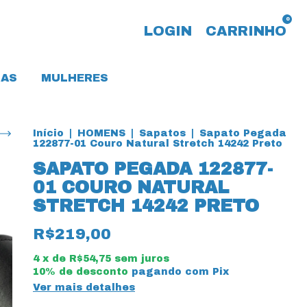
0
LOGIN
CARRINHO
AS
MULHERES
Início
|
HOMENS
|
Sapatos
|
Sapato Pegada
122877-01 Couro Natural Stretch 14242 Preto
SAPATO PEGADA 122877-
01 COURO NATURAL
STRETCH 14242 PRETO
R$219,00
4
x de
R$54,75
sem juros
10% de desconto
pagando com Pix
Ver mais detalhes