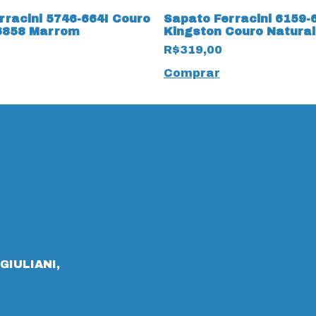
rracini 5746-664I Couro
Sapato Ferracini 6159-
6858 Marrom
Kingston Couro Natural
Café
R$319,00
Comprar
GIULIANI,