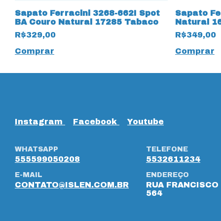
Sapato Ferracini 3268-662I Spot
Sapato Fe
BA Couro Natural 17285 Tabaco
Natural 1
R$329,00
R$349,00
Comprar
Comprar
Instagram
Facebook
Youtube
WHATSAPP
TELEFONE
555599050208
5532611234
E-MAIL
ENDEREÇO
CONTATO@ISLEN.COM.BR
RUA FRANCISCO 
564