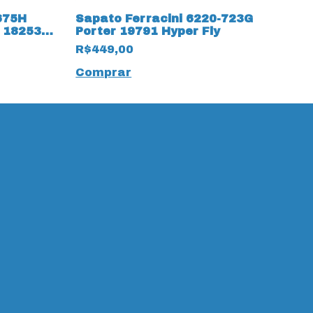
675H
Sapato Ferracini 6220-723G
S
 18253
Porter 19791 Hyper Fly
L
1
R$449,00
R
Comprar
C