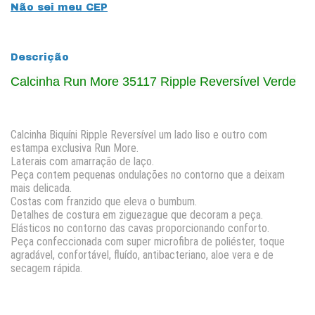
Não sei meu CEP
Descrição
Calcinha Run More 35117 Ripple Reversível Verde
Calcinha Biquí­ni Ripple Reversí­vel um lado liso e outro com
estampa exclusiva Run More.
Laterais com amarração de laço.
Peça contem pequenas ondulações no contorno que a deixam
mais delicada.
Costas com franzido que eleva o bumbum.
Detalhes de costura em ziguezague que decoram a peça.
Elásticos no contorno das cavas proporcionando conforto.
Peça confeccionada com super microfibra de poliéster, toque
agradável, confortável, fluí­do, antibacteriano, aloe vera e de
secagem rápida.