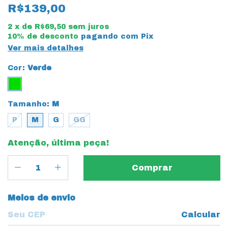
R$139,00
2
x de
R$69,50
sem juros
10% de desconto
pagando com Pix
Ver mais detalhes
Cor:
Verde
Tamanho:
M
P
M
G
GG
Atenção, última peça!
Entregas para o CEP:
Meios de envio
Calcular