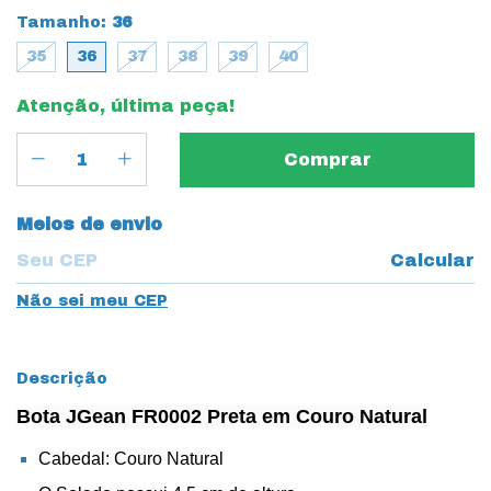
Tamanho:
36
35
36
37
38
39
40
Atenção, última peça!
Entregas para o CEP:
Meios de envio
Calcular
Não sei meu CEP
Descrição
Bota JGean FR0002 Preta em Couro Natural
Cabedal: Couro Natural