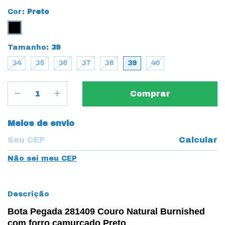
Cor:
Preto
Tamanho:
39
34
35
36
37
38
39
40
Entregas para o CEP:
Meios de envio
Calcular
Não sei meu CEP
Descrição
Bota Pegada 281409 Couro Natural Burnished
com forro camurçado Preto