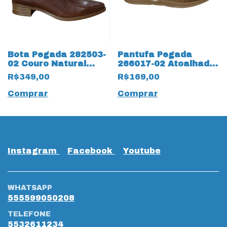
Bota Pegada 282503-
Pantufa Pegada
02 Couro Natural
266017-02 Atoalhada
Burnished 19807
19655 Areia
R$349,00
R$169,00
Terracota
Comprar
Comprar
Instagram
Facebook
Youtube
WHATSAPP
555599050208
TELEFONE
5532611234