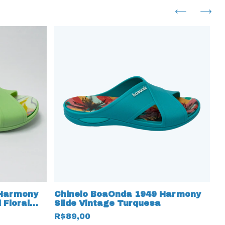
 Harmony
Chinelo BoaOnda 1949 Harmony
C
 Floral
Slide Vintage Turquesa
p
R$89,00
R