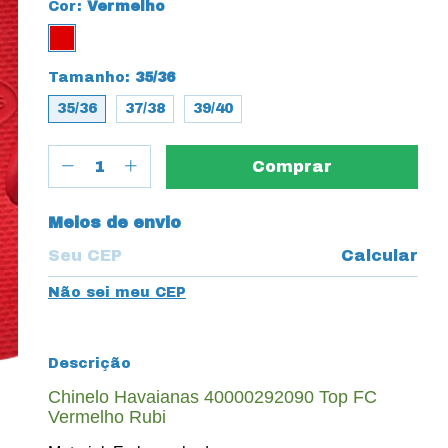
Cor:
Vermelho
Tamanho:
35/36
35/36
37/38
39/40
Entregas para o CEP:
Meios de envio
Calcular
Não sei meu CEP
Descrição
Chinelo Havaianas 40000292090 Top FC
Vermelho Rubi