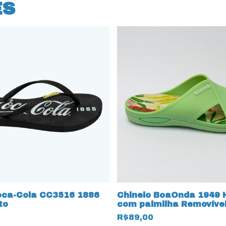
ES
oca-Cola CC3516 1886
Chinelo BoaOnda 1949
to
com palmilha Removível
Verde
R$89,00