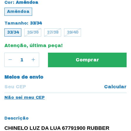
Cor:
Amêndoa
Amêndoa
Tamanho:
33/34
33/34
35/36
37/38
39/40
Atenção, última peça!
Entregas para o CEP:
Meios de envio
Calcular
Não sei meu CEP
Descrição
CHINELO LUZ DA LUA 67791900 RUBBER