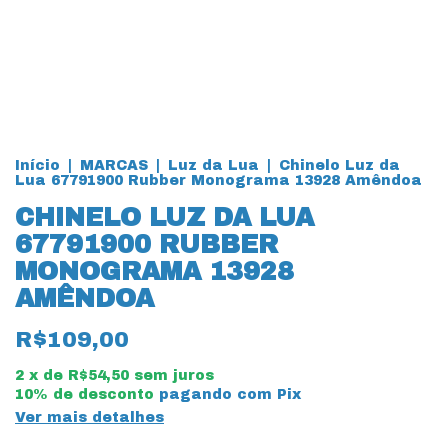
Início
|
MARCAS
|
Luz da Lua
|
Chinelo Luz da
Lua 67791900 Rubber Monograma 13928 Amêndoa
CHINELO LUZ DA LUA
67791900 RUBBER
MONOGRAMA 13928
AMÊNDOA
R$109,00
2
x de
R$54,50
sem juros
10% de desconto
pagando com Pix
Ver mais detalhes