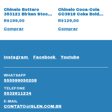
Chinelo Bottero
Chinelo Coca-Cola
353121 Birken Stock
CC3919 Coke Bold
Astral Preto
Slide Injetado Branco
R$199,00
R$129,00
Comprar
Comprar
Instagram
Facebook
Youtube
WHATSAPP
555599050208
TELEFONE
5532611234
E-MAIL
CONTATO@ISLEN.COM.BR