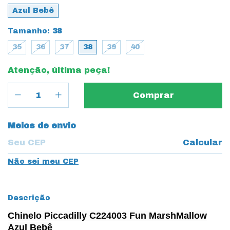
Azul Bebê
Tamanho:
38
35
36
37
38
39
40
Atenção, última peça!
Entregas para o CEP:
Meios de envio
Calcular
Não sei meu CEP
Descrição
Chinelo Piccadilly C224003 Fun MarshMallow
Azul Bebê